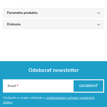
Parametre produktu
Diskusia
Odoberať newsletter
Z
Email
ODOBERAŤ
á
Vložením e-mailu súhlasíte s
podmienkami ochrany osobných
p
údajov