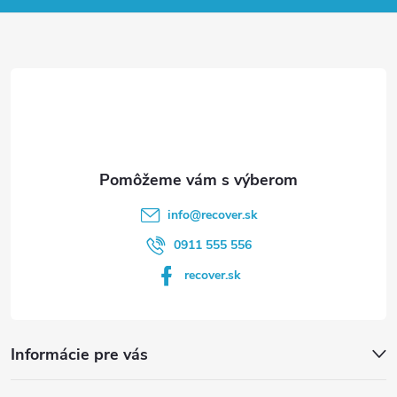
ä
t
i
e
info
@
recover.sk
0911 555 556
recover.sk
Informácie pre vás