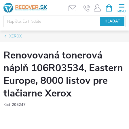
Prejsť
NÁKUPN
KOŠÍK
na
obsah
HĽADAŤ
XEROX
Renovovaná tonerová
náplň 106R03534, Eastern
Europe, 8000 listov pre
tlačiarne Xerox
Kód:
205247