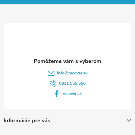
ä
t
i
e
info
@
recover.sk
0911 555 556
recover.sk
Informácie pre vás