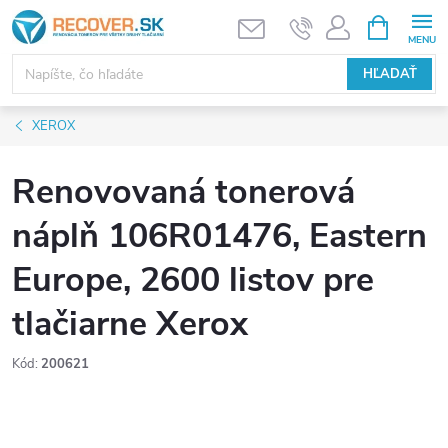
Prejsť
NÁKUPN
KOŠÍK
na
obsah
HĽADAŤ
XEROX
Renovovaná tonerová
náplň 106R01476, Eastern
Europe, 2600 listov pre
tlačiarne Xerox
Kód:
200621