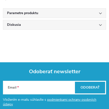
Parametre produktu
Diskusia
Odoberať newsletter
Z
Email
ODOBERAŤ
á
Vložením e-mailu súhlasíte s
podmienkami ochrany osobných
p
údajov