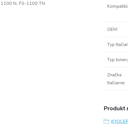
S-1100 N, FS-1100 TN
Kompatibil
OEM
:
Typ tlačia
Typ toner
Značka
tlačiarne
:
Produkt n
KYOCE