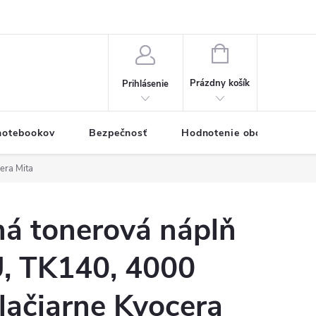
eklamačný formulár
Servis PC a notebookov
Vernostný systém
NÁKUPNÝ
KOŠÍK
Prázdny košík
Prihlásenie
 notebookov
Bezpečnosť
Hodnotenie obchodu
era Mita
á tonerová náplň
, TK140, 4000
tlačiarne Kyocera