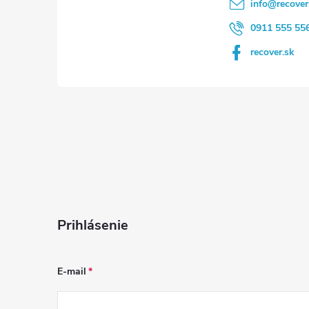
i
info
@
recover
e
0911 555 55
recover.sk
Prihlásenie
E-mail