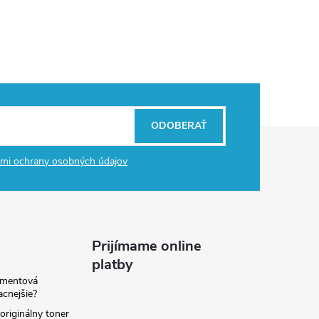
ODOBERAŤ
mi ochrany osobných údajov
Prijímame online
platby
amentová
lacnejšie?
originálny toner