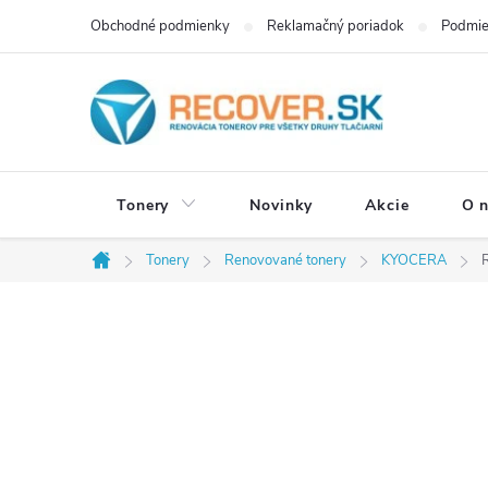
Prejsť
Obchodné podmienky
Reklamačný poriadok
Podmie
na
obsah
Tonery
Novinky
Akcie
O 
Tonery
Renovované tonery
KYOCERA
Domov