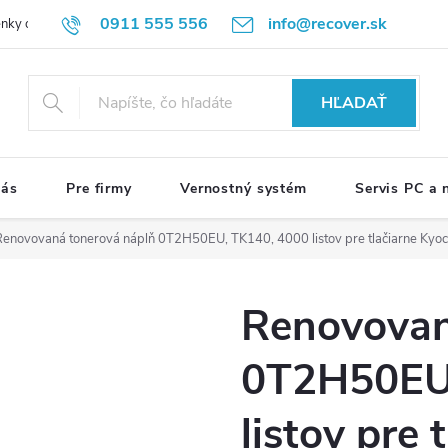
0911 555 556
info@recover.sk
nky ochrany osobných údajov
Formulár na odstúpenie od zmluvy
R
HĽADAŤ
nás
Pre firmy
Vernostný systém
Servis PC a
Renovovaná tonerová náplň 0T2H50EU, TK140, 4000 listov pre tlačiarne Kyoc
Renovovan
0T2H50EU
listov pre 