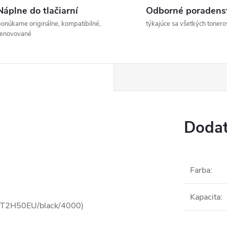
Náplne do tlačiarní
Odborné poradens
onúkame originálne, kompatibilné,
týkajúce sa všetkých tonero
renovované
Dodat
Farba
:
Kapacita
:
/0T2H50EU/black/4000)