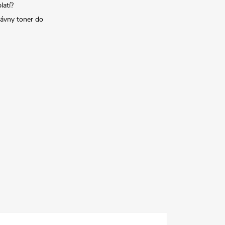
latí?
rávny toner do