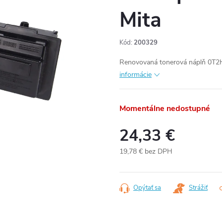
Mita
Kód:
200329
Renovovaná tonerová náplň 0T2H
informácie
Momentálne nedostupné
24,33 €
19,78 € bez DPH
Jednotková
cena:
Opýtať sa
Strážiť