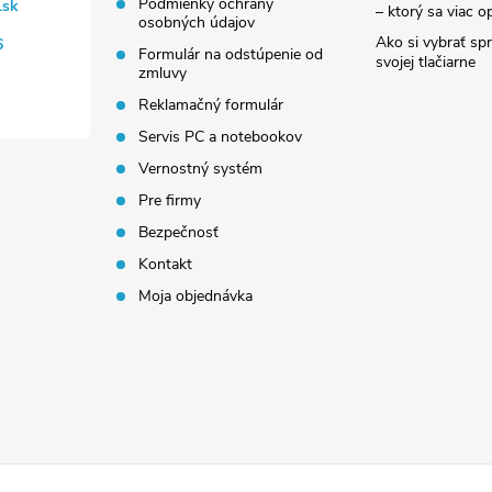
Podmienky ochrany
.sk
– ktorý sa viac op
osobných údajov
Ako si vybrať sp
6
Formulár na odstúpenie od
svojej tlačiarne
zmluvy
Reklamačný formulár
Servis PC a notebookov
Vernostný systém
Pre firmy
Bezpečnosť
Kontakt
Moja objednávka