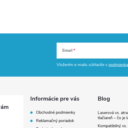
Email
Vložením e-mailu súhlasíte s
podmienka
Informácie pre vás
Blog
Obchodné podmienky
Laserová vs. atr
tlačiareň – čo je 
Reklamačný poriadok
Kompatibilný vs. 