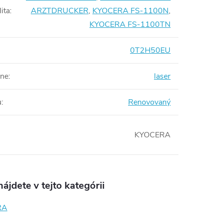
ita
:
ARZTDRUCKER
,
KYOCERA FS-1100N
,
KYOCERA FS-1100TN
0T2H50EU
rne
:
laser
u
:
Renovovaný
KYOCERA
ájdete v tejto kategórii
RA