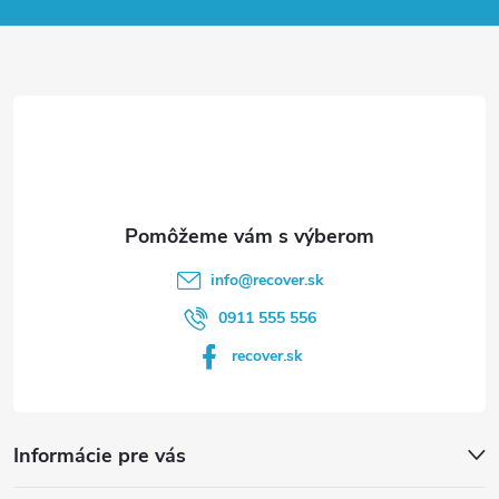
p
ä
t
i
e
info
@
recover.sk
0911 555 556
recover.sk
Informácie pre vás