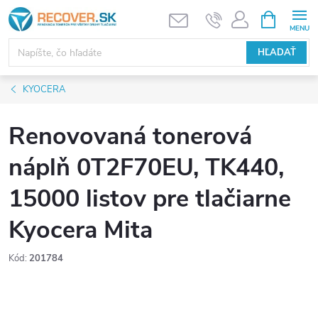
Prejsť
NÁKUPN
KOŠÍK
na
obsah
HĽADAŤ
KYOCERA
Renovovaná tonerová
náplň 0T2F70EU, TK440,
15000 listov pre tlačiarne
Kyocera Mita
Kód:
201784