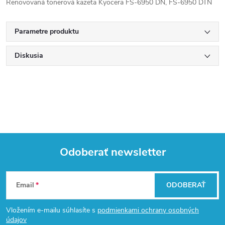
Renovovaná tonerová kazeta Kyocera FS-6950 DN, FS-6950 DTN
Parametre produktu
Diskusia
Odoberať newsletter
Z
Email
ODOBERAŤ
á
Vložením e-mailu súhlasíte s
podmienkami ochrany osobných
údajov