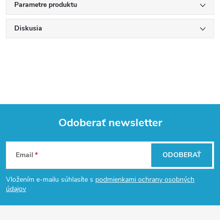
Parametre produktu
Diskusia
Odoberať newsletter
Z
Email
ODOBERAŤ
á
Vložením e-mailu súhlasíte s
podmienkami ochrany osobných
p
údajov
ä