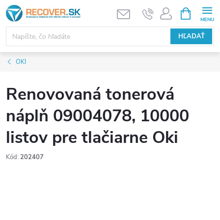
Prejsť
NÁKUPN
KOŠÍK
na
obsah
HĽADAŤ
OKI
Renovovaná tonerová
náplň 09004078, 10000
listov pre tlačiarne Oki
Kód:
202407