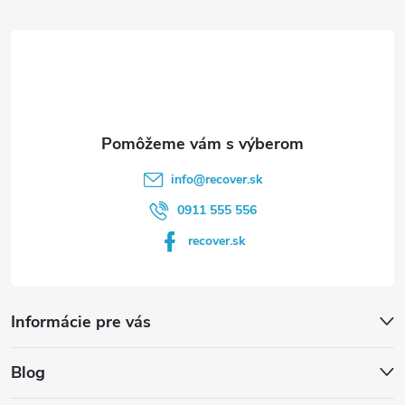
t
i
e
info
@
recover.sk
0911 555 556
recover.sk
Informácie pre vás
Blog