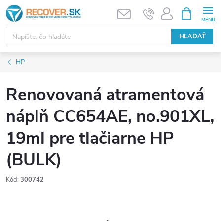
Prejsť
NÁKUPN
KOŠÍK
na
obsah
HĽADAŤ
HP
Renovovaná atramentová
náplň CC654AE, no.901XL,
19ml pre tlačiarne HP
(BULK)
Kód:
300742