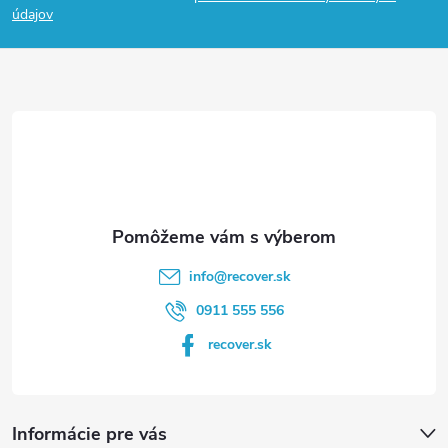
p
údajov
ä
t
i
e
info
@
recover.sk
0911 555 556
recover.sk
Informácie pre vás