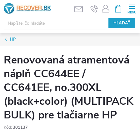
Prejsť
NÁKUPN
KOŠÍK
na
obsah
HĽADAŤ
HP
Renovovaná atramentová
náplň CC644EE /
CC641EE, no.300XL
(black+color) (MULTIPACK
BULK) pre tlačiarne HP
Kód:
301137