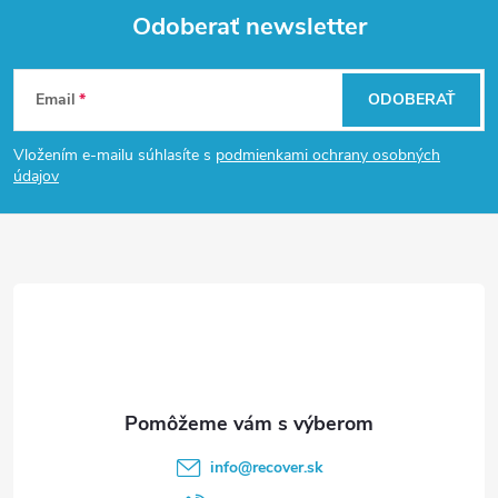
Odoberať newsletter
Z
Email
ODOBERAŤ
á
Vložením e-mailu súhlasíte s
podmienkami ochrany osobných
p
údajov
ä
t
i
e
info
@
recover.sk