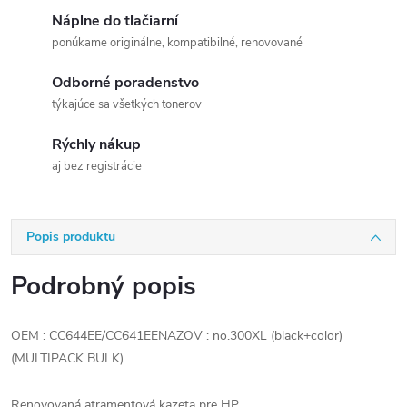
Náplne do tlačiarní
ponúkame originálne, kompatibilné, renovované
Odborné poradenstvo
týkajúce sa všetkých tonerov
Rýchly nákup
aj bez registrácie
Popis produktu
Podrobný popis
OEM : CC644EE/CC641EENAZOV : no.300XL (black+color)
(MULTIPACK BULK)
Renovovaná atramentová kazeta pre HP