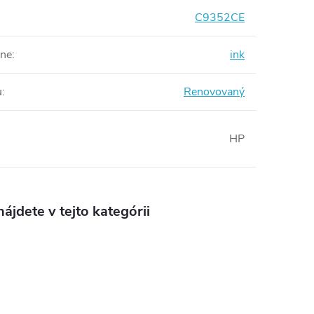
C9352CE
rne
:
ink
u
:
Renovovaný
HP
ájdete v tejto kategórii