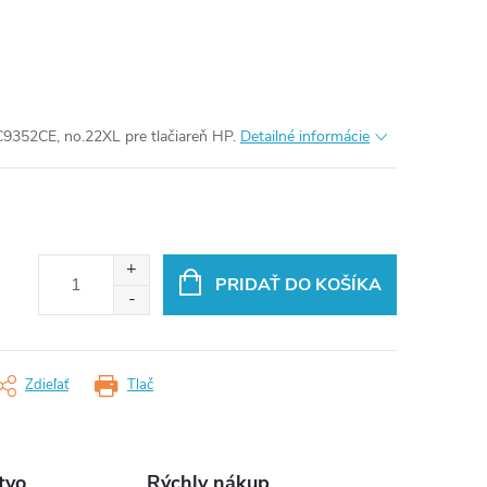
9352CE, no.22XL pre tlačiareň HP.
Detailné informácie
PRIDAŤ DO KOŠÍKA
Zdieľať
Tlač
tvo
Rýchly nákup