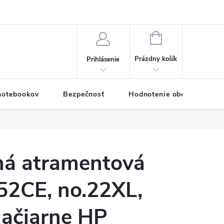
eklamačný formulár
Servis PC a notebookov
Vernostný systém
NÁKUPNÝ
KOŠÍK
Prázdny košík
Prihlásenie
 notebookov
Bezpečnosť
Hodnotenie obchodu
á atramentová
52CE, no.22XL,
lačiarne HP