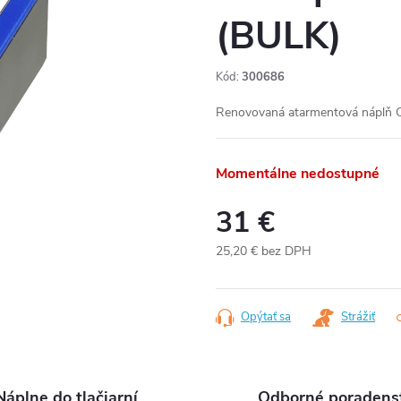
(BULK)
Kód:
300686
Renovovaná atarmentová náplň C
Momentálne nedostupné
31 €
25,20 € bez DPH
Jednotková
cena:
Opýtať sa
Strážiť
Náplne do tlačiarní
Odborné poradens