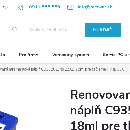
0911 555 556
info@recover.sk
nky ochrany osobných údajov
Formulár na odstúpenie od zmluvy
R
HĽADAŤ
nás
Pre firmy
Vernostný systém
Servis PC a
vaná atramentová náplň C9352CE, no.22XL, 18ml pre tlačiarne HP (BULK)
Renovovan
náplň C93
18ml pre t