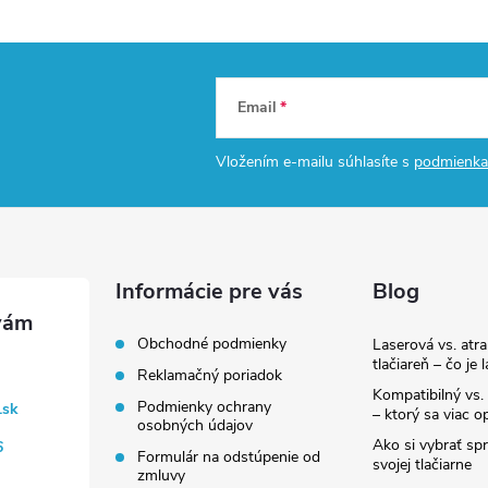
Email
Vložením e-mailu súhlasíte s
podmienka
Informácie pre vás
Blog
Obchodné podmienky
Laserová vs. atr
tlačiareň – čo je 
Reklamačný poriadok
Kompatibilný vs. 
Podmienky ochrany
.sk
– ktorý sa viac op
osobných údajov
Ako si vybrať sp
6
Formulár na odstúpenie od
svojej tlačiarne
zmluvy