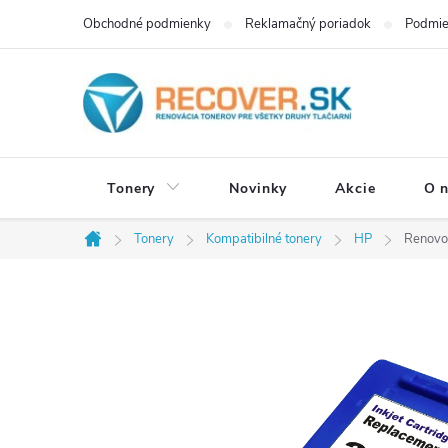
Prejsť
Obchodné podmienky
Reklamačný poriadok
Podmie
na
obsah
Tonery
Novinky
Akcie
O 
Tonery
Kompatibilné tonery
HP
Renovo
Domov