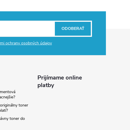
ODOBERAŤ
mi ochrany osobných údajov
Prijímame online
platby
amentová
lacnejšie?
originálny toner
latí?
rávny toner do