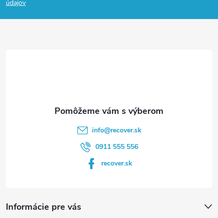
p
údajov
ä
t
i
e
info
@
recover.sk
0911 555 556
recover.sk
Informácie pre vás