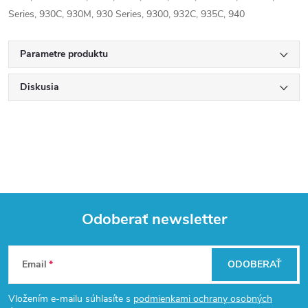
Series, 930C, 930M, 930 Series, 9300, 932C, 935C, 940
Parametre produktu
Diskusia
Odoberať newsletter
Z
Email
ODOBERAŤ
á
Vložením e-mailu súhlasíte s
podmienkami ochrany osobných