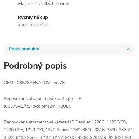
týkajúce sa všetkých tonerov
Rýchly nákup
aj bez registrácie
Popis produktu
Podrobný popis
OEM : C6578AENAZOV : no.78
Renovovaná atramentová kazeta pre HP
(C6578AE/no.78/color/42ml) (BULK)
Renovovaná atramentová kazeta HP DeskJet 1220C, 1220C/PS,
1220 CSE, 1220 CXI, 1220 Series, 1280, 3810, 3816, 3820, 3820C,
3822, 6100 Series, 6122, 6127, 916C, 920C, 920CVR, 920CXI, 920