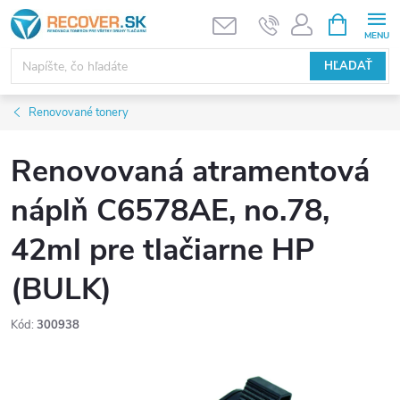
Prejsť
NÁKUPN
KOŠÍK
na
obsah
HĽADAŤ
Renovované tonery
Renovovaná atramentová
náplň C6578AE, no.78,
42ml pre tlačiarne HP
(BULK)
Kód:
300938