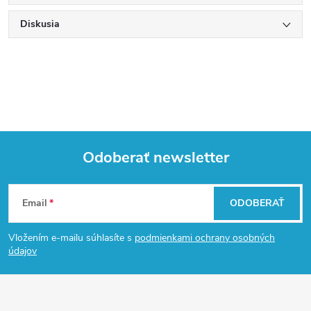
Diskusia
Odoberať newsletter
Z
Email
ODOBERAŤ
á
Vložením e-mailu súhlasíte s
podmienkami ochrany osobných
p
údajov
ä