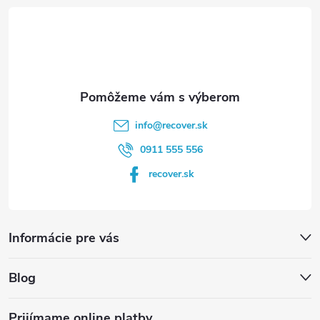
t
i
e
info
@
recover.sk
0911 555 556
recover.sk
Informácie pre vás
Blog
Prijímame online platby