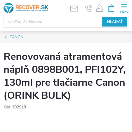
Prejsť
NÁKUPN
KOŠÍK
na
obsah
HĽADAŤ
CANON
Renovovaná atramentová
náplň 0898B001, PFI102Y,
130ml pre tlačiarne Canon
(ORINK BULK)
Kód:
302919