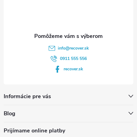
t
i
e
info
@
recover.sk
0911 555 556
recover.sk
Informácie pre vás
Blog
Prijímame online platby