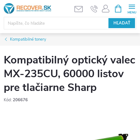
Prejsť
NÁKUPN
KOŠÍK
na
obsah
HĽADAŤ
Kompatibilné tonery
Kompatibilný optický valec
MX-235CU, 60000 listov
pre tlačiarne Sharp
Kód:
206676