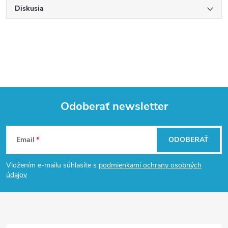
Diskusia
Odoberať newsletter
Z
Email
ODOBERAŤ
á
Vložením e-mailu súhlasíte s
podmienkami ochrany osobných
p
údajov
ä