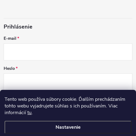
Prihlásenie
E-mail
Heslo
Tento web používa súbory cookie. Ďalším prechádzaním
PRIHLÁSIŤ SA
tohto webu vyjadrujete súhlas s ich používaním. Viac
informácií
tu
.
Nová registrácia
Zabudnuté heslo
Nastavenie