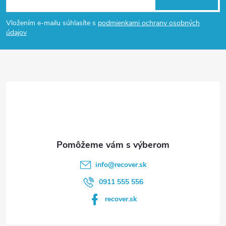
á
Vložením e-mailu súhlasíte s
podmienkami ochrany osobných
p
údajov
ä
t
i
e
info
@
recover.sk
0911 555 556
recover.sk