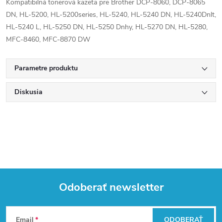
Kompatibilná tonerová kazeta pre Brother DCP-8060, DCP-8065
DN, HL-5200, HL-5200series, HL-5240, HL-5240 DN, HL-5240Dnlt,
HL-5240 L, HL-5250 DN, HL-5250 Dnhy, HL-5270 DN, HL-5280,
MFC-8460, MFC-8870 DW
Parametre produktu
Diskusia
Odoberať newsletter
Z
Email
ODOBERAŤ