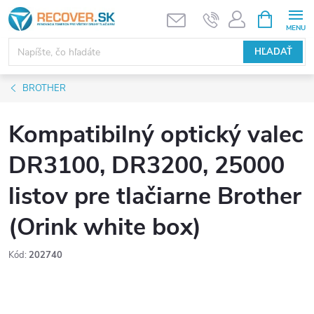
Prejsť
NÁKUPN
KOŠÍK
na
obsah
HĽADAŤ
BROTHER
Kompatibilný optický valec
DR3100, DR3200, 25000
listov pre tlačiarne Brother
(Orink white box)
Kód:
202740