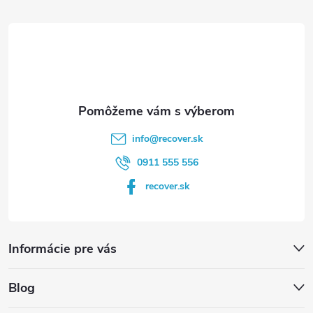
t
i
e
info
@
recover.sk
0911 555 556
recover.sk
Informácie pre vás
Blog