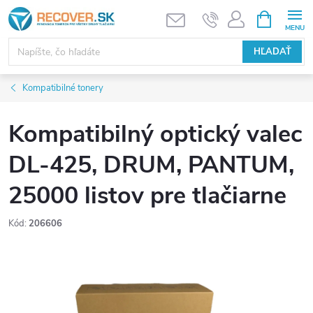
Prejsť
NÁKUPN
KOŠÍK
na
obsah
HĽADAŤ
Kompatibilné tonery
Kompatibilný optický valec
DL-425, DRUM, PANTUM,
25000 listov pre tlačiarne
Kód:
206606