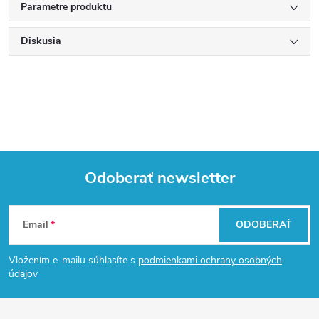
Parametre produktu
Diskusia
Odoberať newsletter
Z
Email
ODOBERAŤ
á
Vložením e-mailu súhlasíte s
podmienkami ochrany osobných
p
údajov
ä