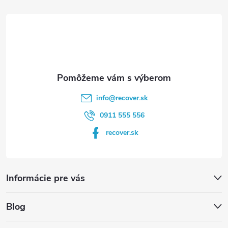
t
i
e
info
@
recover.sk
0911 555 556
recover.sk
Informácie pre vás
Blog