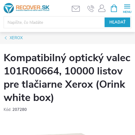
Prejsť
NÁKUPN
KOŠÍK
na
obsah
HĽADAŤ
XEROX
Kompatibilný optický valec
101R00664, 10000 listov
pre tlačiarne Xerox (Orink
white box)
Kód:
207280