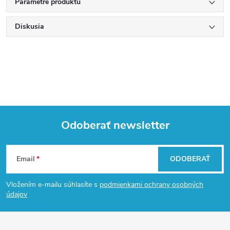
Parametre produktu
Diskusia
Odoberať newsletter
Z
Email
ODOBERAŤ
á
Vložením e-mailu súhlasíte s
podmienkami ochrany osobných
p
údajov
ä