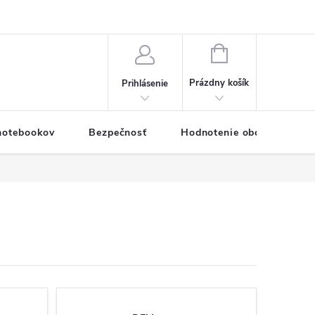
eklamačný formulár
Servis PC a notebookov
Vernostný systém
NÁKUPNÝ
KOŠÍK
Prázdny košík
Prihlásenie
 notebookov
Bezpečnosť
Hodnotenie obchodu