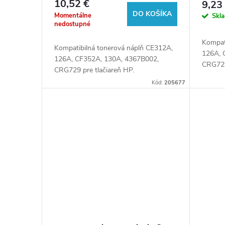
10,52 €
9,23
u
pre tlačiarne HP
pre tl
DO KOŠÍKA
o
Momentálne
Skl
nedostupné
k
d
Kompat
Kompatibilná tonerová náplň CE312A,
126A, 
126A, CF352A, 130A, 4367B002,
t
u
CRG729
CRG729 pre tlačiareň HP.
Kód:
205677
o
k
v
t
o
v