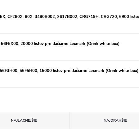
05X, CF280X, 80X, 3480B002, 2617B002, CRG719H, CRG720, 6900 listov p
56F5X00, 20000 listov pre tlačiarne Lexmark (Orink white box)
56F3H00, 56F5H00, 15000 listov pre tlačiarne Lexmark (Orink white box)
NAJLACNEJŠIE
NAJDRAHŠIE