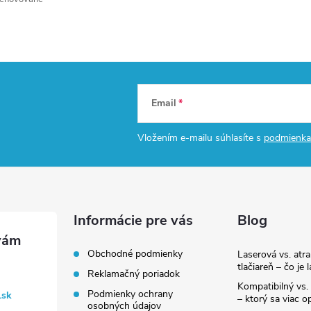
Email
Vložením e-mailu súhlasíte s
podmienka
Informácie pre vás
Blog
Obchodné podmienky
Laserová vs. atr
tlačiareň – čo je 
Reklamačný poriadok
Kompatibilný vs. 
Podmienky ochrany
.sk
– ktorý sa viac op
osobných údajov