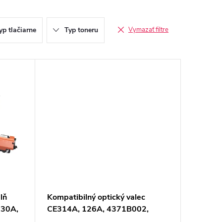
yp tlačiarne
Typ toneru
Vymazať filtre
lň
Kompatibilný optický valec
130A,
CE314A, 126A, 4371B002,
listov
CRG729, 14000 listov pre