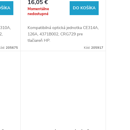
16,05 €
tlačiarne HP
OŠÍKA
DO KOŠÍKA
Momentálne
nedostupné
E310A,
Kompatibilná optická jednotka CE314A,
2,
126A, 4371B002, CRG729 pre
tlačiareň HP.
Kód:
205675
Kód:
205917