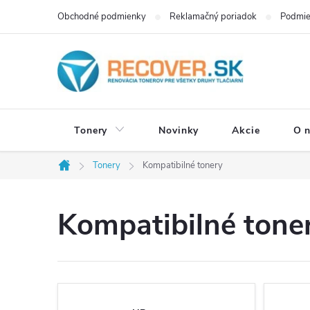
Prejsť
Obchodné podmienky
Reklamačný poriadok
Podmie
na
obsah
Tonery
Novinky
Akcie
O 
Tonery
Kompatibilné tonery
Domov
Kompatibilné tone