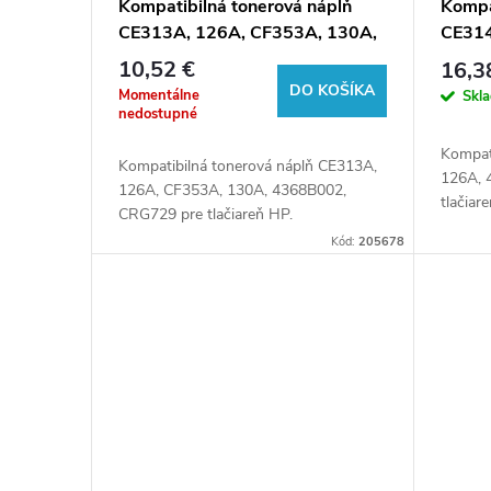
Kompatibilná tonerová náplň
Kompat
CE313A, 126A, CF353A, 130A,
CE314
4368B002, CRG729, 1000 listov
CRG72
10,52 €
16,3
pre tlačiarne HP
tlačia
DO KOŠÍKA
Momentálne
Skl
nedostupné
Kompat
Kompatibilná tonerová náplň CE313A,
126A, 
126A, CF353A, 130A, 4368B002,
tlačiar
CRG729 pre tlačiareň HP.
Kód:
205678