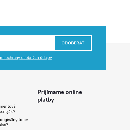
ODOBERAŤ
mi ochrany osobných údajov
Prijímame online
platby
amentová
lacnejšie?
originálny toner
latí?