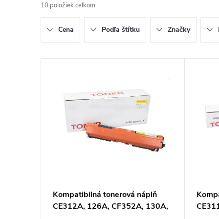
10
položiek celkom
d
Cena
Podľa štítku
Značky
e
n
V
i
ý
e
p
p
i
r
s
o
p
Kompatibilná tonerová náplň
Kompa
d
CE312A, 126A, CF352A, 130A,
CE311
r
4367B002, CRG729, 1000 listov
4369B