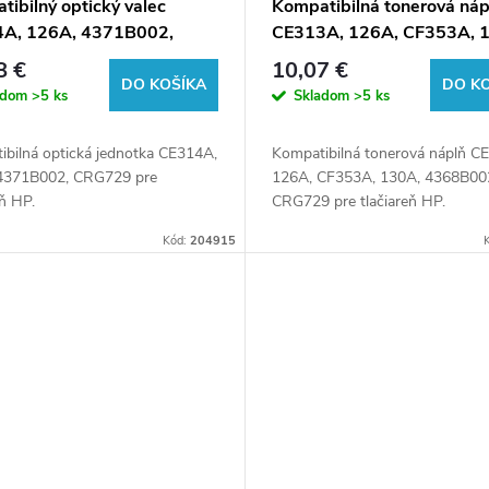
ibilný optický valec
Kompatibilná tonerová náp
A, 126A, 4371B002,
CE313A, 126A, CF353A, 
9, 14000 listov pre
4368B002, CRG729, 1000 
8 €
10,07 €
rne HP (Orink white box)
pre tlačiarne HP (Orink wh
DO KOŠÍKA
DO K
adom
>5 ks
Skladom
>5 ks
box)
ibilná optická jednotka CE314A,
Kompatibilná tonerová náplň C
4371B002, CRG729 pre
126A, CF353A, 130A, 4368B00
eň HP.
CRG729 pre tlačiareň HP.
Kód:
204915