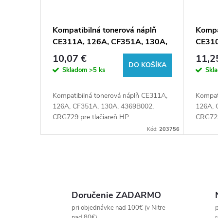
Kompatibilná tonerová náplň
Kompa
CE311A, 126A, CF351A, 130A,
CE310
4369B002, CRG729, 1000 listov
4370B
10,07 €
11,2
pre tlačiarne HP (Orink white
pre tl
DO KOŠÍKA
Skladom
>5 ks
Skl
box)
box)
Kompatibilná tonerová náplň CE311A,
Kompat
126A, CF351A, 130A, 4369B002,
126A, 
CRG729 pre tlačiareň HP.
CRG729
Kód:
203756
O
v
Doručenie ZADARMO
l
pri objednávke nad 100€ (v Nitre
p
nad 80€)