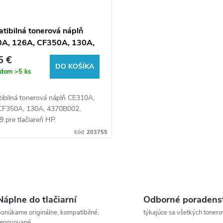
tibilná tonerová náplň
A, 126A, CF350A, 130A,
002, CRG729, 1200 listov
5 €
ačiarne HP (Orink white
DO KOŠÍKA
adom
>5 ks
ibilná tonerová náplň CE310A,
CF350A, 130A, 4370B002,
 pre tlačiareň HP.
Kód:
203755
Náplne do tlačiarní
Odborné poradens
onúkame originálne, kompatibilné,
týkajúce sa všetkých tonero
renovované