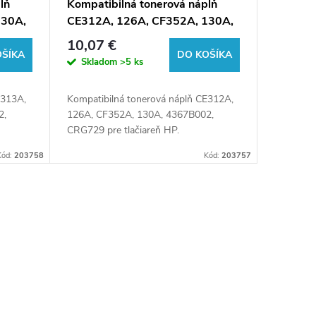
lň
Kompatibilná tonerová náplň
130A,
CE312A, 126A, CF352A, 130A,
listov
4367B002, CRG729, 1000 listov
10,07 €
ite
pre tlačiarne HP (Orink white
OŠÍKA
DO KOŠÍKA
Skladom
>5 ks
box)
E313A,
Kompatibilná tonerová náplň CE312A,
2,
126A, CF352A, 130A, 4367B002,
CRG729 pre tlačiareň HP.
Kód:
203758
Kód:
203757