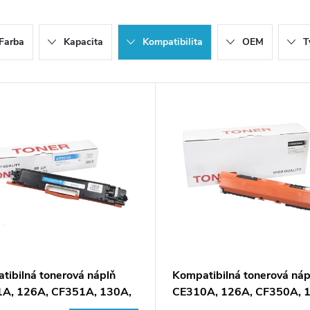
Farba
Kapacita
Kompatibilita
OEM
T
tibilná tonerová náplň
Kompatibilná tonerová náp
A, 126A, CF351A, 130A,
CE310A, 126A, CF350A, 
002, CRG729, 1000 listov
4370B002, CRG729, 1200 