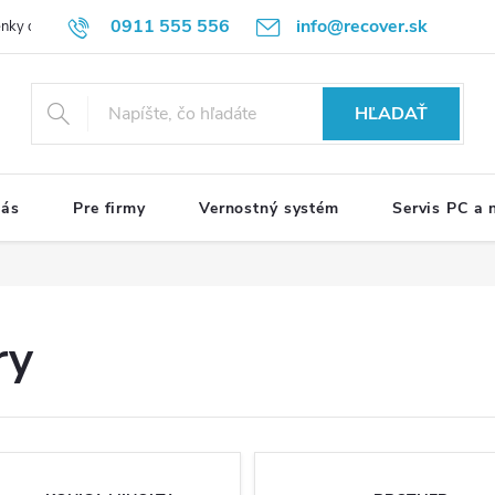
0911 555 556
info@recover.sk
nky ochrany osobných údajov
Formulár na odstúpenie od zmluvy
R
HĽADAŤ
nás
Pre firmy
Vernostný systém
Servis PC a
ry