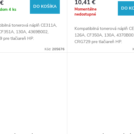
10,41 €
 €
ačiarne HP
pre tlačiarne HP
DO KOŠÍKA
DO K
Momentálne
adom
4 ks
nedostupné
ibilná tonerová náplň CE311A,
Kompatibilná tonerová náplň C
CF351A, 130A, 4369B002,
126A, CF350A, 130A, 4370B00
 pre tlačiareň HP.
CRG729 pre tlačiareň HP.
Kód:
205676