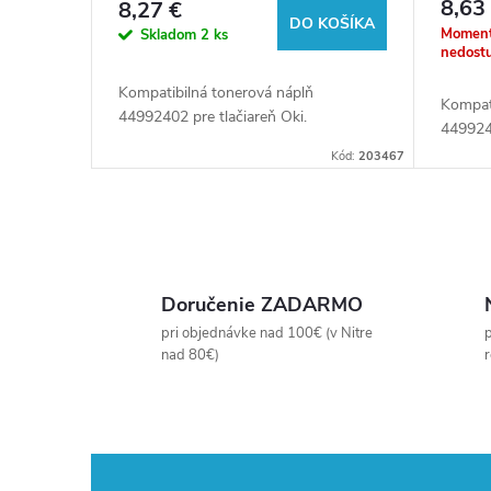
8,63
8,27 €
u
DO KOŠÍKA
o
Moment
Skladom
2 ks
nedost
k
d
Kompatibilná tonerová náplň
Kompat
44992402 pre tlačiareň Oki.
4499240
t
u
Kód:
203467
o
k
O
v
t
v
Doručenie ZADARMO
o
l
pri objednávke nad 100€ (v Nitre
p
nad 80€)
v
á
d
a