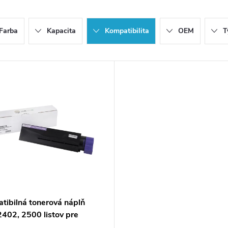
Farba
Kapacita
Kompatibilita
OEM
T
tibilná tonerová náplň
402, 2500 listov pre
rne Oki (Orink white box)