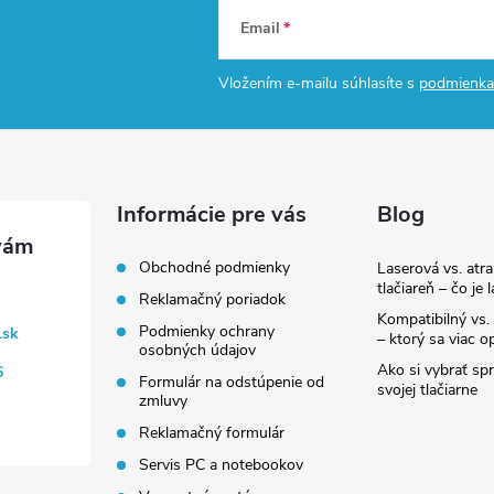
Email
Vložením e-mailu súhlasíte s
podmienka
Informácie pre vás
Blog
Obchodné podmienky
Laserová vs. atr
tlačiareň – čo je 
Reklamačný poriadok
Kompatibilný vs. 
Podmienky ochrany
.sk
– ktorý sa viac op
osobných údajov
Ako si vybrať sp
6
Formulár na odstúpenie od
svojej tlačiarne
zmluvy
Reklamačný formulár
Servis PC a notebookov