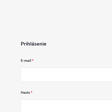
i
s
u
Prihlásenie
E-mail
Heslo