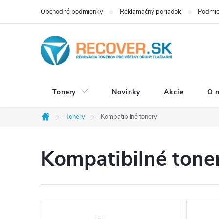
Prejsť
Obchodné podmienky
Reklamačný poriadok
Podmie
na
obsah
Tonery
Novinky
Akcie
O 
Tonery
Kompatibilné tonery
Domov
Kompatibilné tone