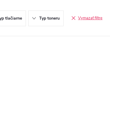
yp tlačiarne
Typ toneru
Vymazať filtre