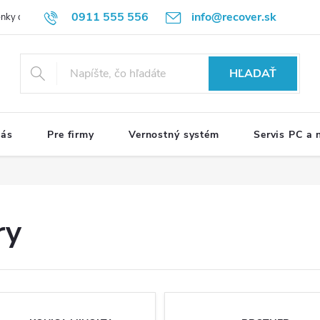
0911 555 556
info@recover.sk
nky ochrany osobných údajov
Formulár na odstúpenie od zmluvy
R
HĽADAŤ
nás
Pre firmy
Vernostný systém
Servis PC a
ry