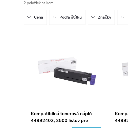
2
položiek celkom
d
Cena
Podľa štítku
Značky
e
n
V
i
ý
e
p
p
i
r
s
o
p
Kompatibilná tonerová náplň
Kompa
d
44992402, 2500 listov pre
44992
r
tlačiarne Oki
tlačia