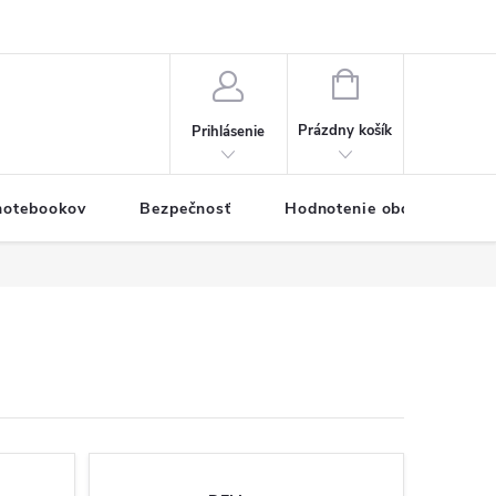
eklamačný formulár
Servis PC a notebookov
Vernostný systém
NÁKUPNÝ
KOŠÍK
Prázdny košík
Prihlásenie
 notebookov
Bezpečnosť
Hodnotenie obchodu