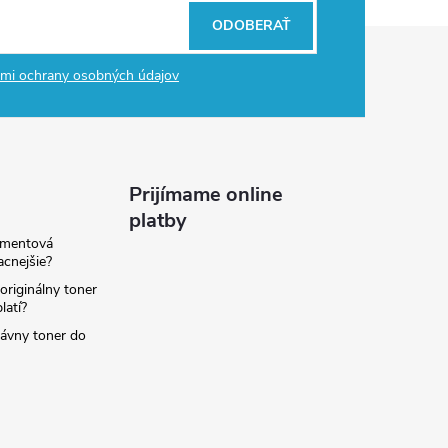
ODOBERAŤ
mi ochrany osobných údajov
Prijímame online
platby
amentová
lacnejšie?
originálny toner
latí?
rávny toner do