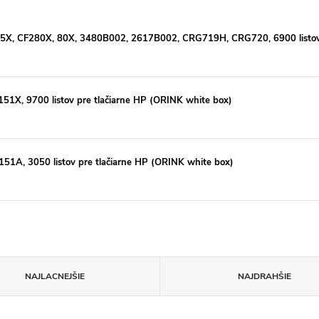
05X, CF280X, 80X, 3480B002, 2617B002, CRG719H, CRG720, 6900 listov p
51X, 9700 listov pre tlačiarne HP (ORINK white box)
51A, 3050 listov pre tlačiarne HP (ORINK white box)
NAJLACNEJŠIE
NAJDRAHŠIE