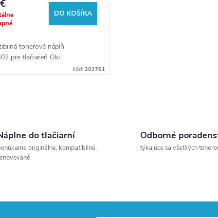
 €
DO KOŠÍKA
álne
upné
ibilná tonerová náplň
2 pre tlačiareň Oki.
Kód:
202761
Náplne do tlačiarní
Odborné poradens
onúkame originálne, kompatibilné,
týkajúce sa všetkých tonero
renovované