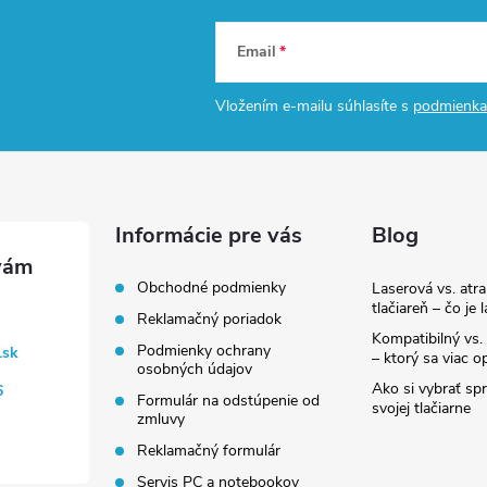
Email
Vložením e-mailu súhlasíte s
podmienka
Informácie pre vás
Blog
Obchodné podmienky
Laserová vs. atr
tlačiareň – čo je 
Reklamačný poriadok
Kompatibilný vs. 
Podmienky ochrany
.sk
– ktorý sa viac op
osobných údajov
Ako si vybrať sp
6
Formulár na odstúpenie od
svojej tlačiarne
zmluvy
Reklamačný formulár
Servis PC a notebookov