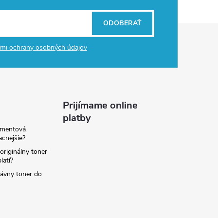
ODOBERAŤ
mi ochrany osobných údajov
Prijímame online
platby
amentová
lacnejšie?
originálny toner
latí?
rávny toner do