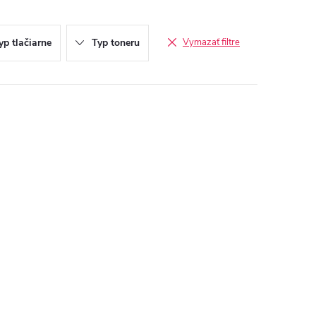
yp tlačiarne
Typ toneru
Vymazať filtre