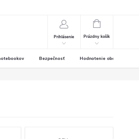
eklamačný formulár
Servis PC a notebookov
Vernostný systém
NÁKUPNÝ
KOŠÍK
Prázdny košík
Prihlásenie
 notebookov
Bezpečnosť
Hodnotenie obchodu