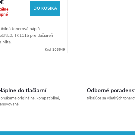
 €
k white box)
DO KOŠÍKA
álne
upné
ibilná tonerová náplň
0NL0, TK1115 pre tlačiareň
 Mita.
Kód:
205649
Náplne do tlačiarní
Odborné poradens
onúkame originálne, kompatibilné,
týkajúce sa všetkých tonero
renovované