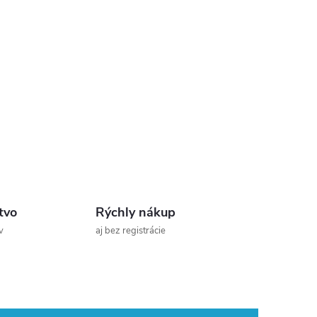
tvo
Rýchly nákup
v
aj bez registrácie