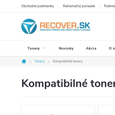
Prejsť
Obchodné podmienky
Reklamačný poriadok
Podmie
na
obsah
Tonery
Novinky
Akcie
O 
Tonery
Kompatibilné tonery
Domov
Kompatibilné tone