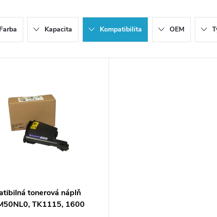
Farba
Kapacita
Kompatibilita
OEM
T
tibilná tonerová náplň
M50NL0, TK1115, 1600
 pre tlačiarne Kyocera Mita