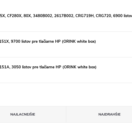
05X, CF280X, 80X, 3480B002, 2617B002, CRG719H, CRG720, 6900 listov p
51X, 9700 listov pre tlačiarne HP (ORINK white box)
51A, 3050 listov pre tlačiarne HP (ORINK white box)
NAJLACNEJŠIE
NAJDRAHŠIE