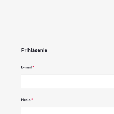
i
s
u
Prihlásenie
E-mail
Heslo