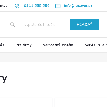
0911 555 556
info@recover.sk
nky ochrany osobných údajov
Formulár na odstúpenie od zmluvy
R
HĽADAŤ
nás
Pre firmy
Vernostný systém
Servis PC a
ry