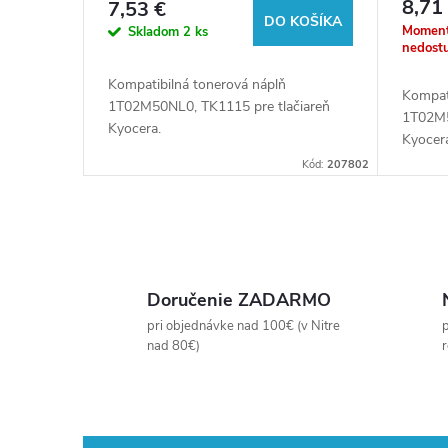
8,71
7,53 €
u
(Orin
DO KOŠÍKA
o
Moment
Skladom
2 ks
nedost
k
d
Kompatibilná tonerová náplň
Kompat
1T02M50NL0, TK1115 pre tlačiareň
1T02M5
t
u
Kyocera.
Kyocera
Kód:
207802
o
k
v
t
O
o
v
Doručenie ZADARMO
l
pri objednávke nad 100€ (v Nitre
p
v
nad 80€)
á
d