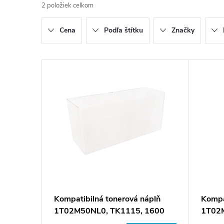
2
položiek celkom
d
Cena
Podľa štítku
Značky
e
n
V
i
ý
e
p
p
i
r
s
o
p
Kompatibilná tonerová náplň
Kompa
d
1T02M50NL0, TK1115, 1600
1T02
r
listov pre tlačiarne Kyocera
listov