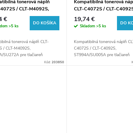
tibilná tonerová náplň
Kompatibilná tonerová náp
4072S / CLT-M4092S,
CLT-C4072S / CLT-C4092S
A/SU272A, 1000 listov
ST994A/SU005A, 1000 lis
4 €
19,74 €
lačiarne Samsung (Orink
pre tlačiarne Samsung (Or
DO KOŠÍKA
DO K
adom
>5 ks
Skladom
>5 ks
 box)
white box)
ibilná tonerová náplň CLT-
Kompatibilná tonerová náplň CL
 / CLT-M4092S,
C4072S / CLT-C4092S,
/SU272A pre tlačiareň
ST994A/SU005A pre tlačiareň
ng.
Samsung.
Kód:
203850