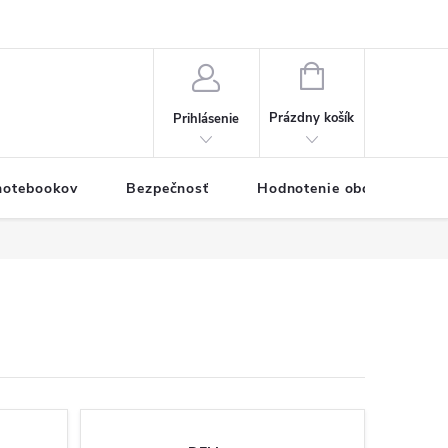
eklamačný formulár
Servis PC a notebookov
Vernostný systém
NÁKUPNÝ
KOŠÍK
Prázdny košík
Prihlásenie
 notebookov
Bezpečnosť
Hodnotenie obchodu