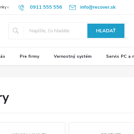
0911 555 556
info@recover.sk
nky ochrany osobných údajov
Formulár na odstúpenie od zmluvy
R
HĽADAŤ
nás
Pre firmy
Vernostný systém
Servis PC a
ry