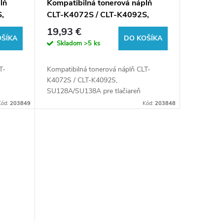
lň
Kompatibilná tonerová náplň
,
CLT-K4072S / CLT-K4092S,
tov
SU128A/SU138A, 1500 listov
19,93 €
ink
pre tlačiarne Samsung (Orink
OŠÍKA
DO KOŠÍKA
Skladom
>5 ks
white box)
T-
Kompatibilná tonerová náplň CLT-
K4072S / CLT-K4092S,
SU128A/SU138A pre tlačiareň
Samsung.
Kód:
203849
Kód:
203848