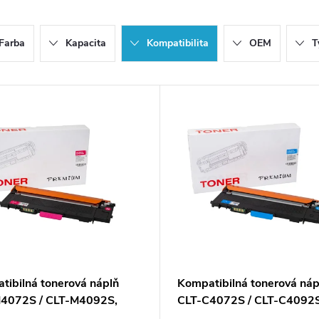
Farba
Kapacita
Kompatibilita
OEM
T
tibilná tonerová náplň
Kompatibilná tonerová náp
4072S / CLT-M4092S,
CLT-C4072S / CLT-C4092S
A/SU272A, 1000 listov
ST994A/SU005A, 1000 lis