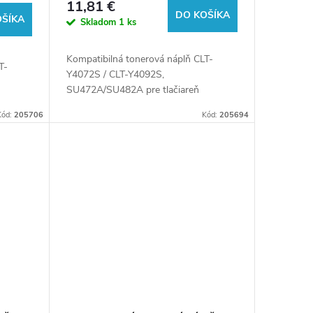
11,81 €
pre tlačiarne Samsung
DO KOŠÍKA
OŠÍKA
Skladom
1 ks
Kompatibilná tonerová náplň CLT-
T-
Y4072S / CLT-Y4092S,
SU472A/SU482A pre tlačiareň
Samsung.
Kód:
205706
Kód:
205694