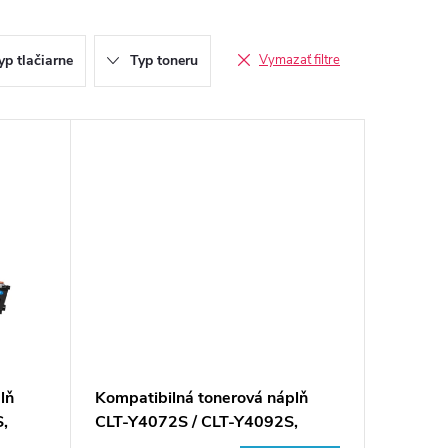
yp tlačiarne
Typ toneru
Vymazať filtre
lň
Kompatibilná tonerová náplň
,
CLT-Y4072S / CLT-Y4092S,
tov
SU472A/SU482A, 1000 listov