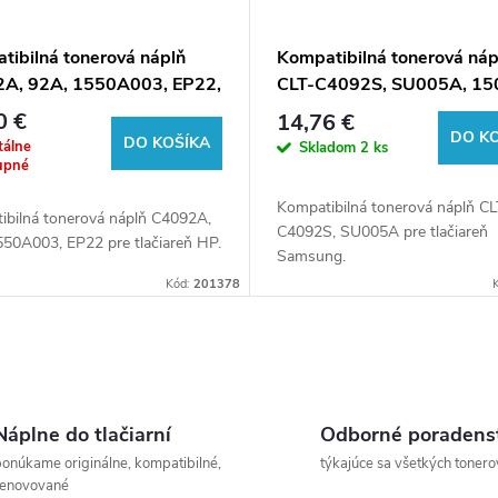
tibilná tonerová náplň
Kompatibilná tonerová náp
A, 92A, 1550A003, EP22,
CLT-C4092S, SU005A, 15
istov pre tlačiarne HP
listov pre tlačiarne Samsu
0 €
14,76 €
DO K
DO KOŠÍKA
álne
Skladom
2 ks
upné
Kompatibilná tonerová náplň CL
ibilná tonerová náplň C4092A,
C4092S, SU005A pre tlačiareň
550A003, EP22 pre tlačiareň HP.
Samsung.
Kód:
201378
Náplne do tlačiarní
Odborné poradens
onúkame originálne, kompatibilné,
týkajúce sa všetkých tonero
renovované