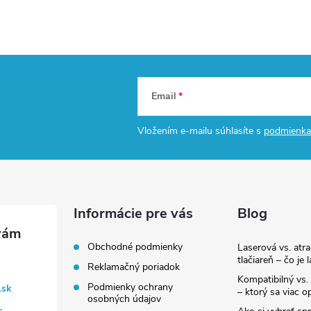
Email
Vložením e-mailu súhlasíte s
podmienka
Informácie pre vás
Blog
Obchodné podmienky
Laserová vs. atr
tlačiareň – čo je 
Reklamačný poriadok
Kompatibilný vs. 
Podmienky ochrany
.sk
– ktorý sa viac op
osobných údajov