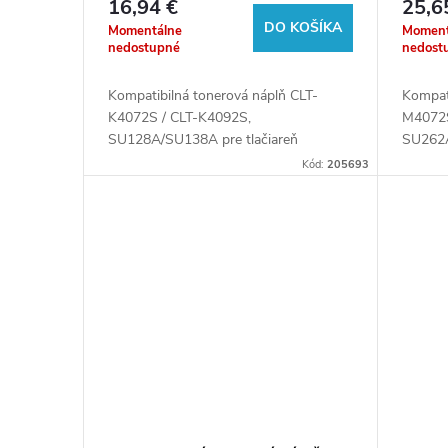
16,94 €
25,6
u
pre tlačiarne Samsung
pre t
DO KOŠÍKA
o
Momentálne
Moment
nedostupné
nedost
k
d
Kompatibilná tonerová náplň CLT-
Kompat
K4072S / CLT-K4092S,
M4072S
t
u
SU128A/SU138A pre tlačiareň
SU262A
Samsung.
Samsu
Kód:
205693
o
k
v
t
o
v