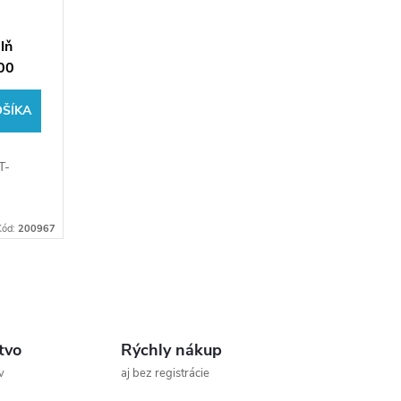
lň
00
ng
OŠÍKA
T-
Kód:
200967
tvo
Rýchly nákup
v
aj bez registrácie