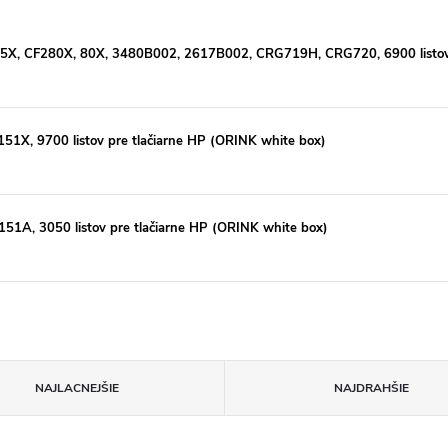
05X, CF280X, 80X, 3480B002, 2617B002, CRG719H, CRG720, 6900 listov p
51X, 9700 listov pre tlačiarne HP (ORINK white box)
51A, 3050 listov pre tlačiarne HP (ORINK white box)
NAJLACNEJŠIE
NAJDRAHŠIE