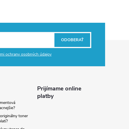
ODOBERAŤ
mi ochrany osobných údajov
Prijímame online
platby
amentová
lacnejšie?
originálny toner
latí?