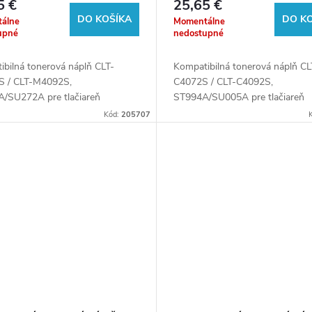
5 €
25,65 €
lačiarne Samsung
pre tlačiarne Samsung
DO KOŠÍKA
DO K
álne
Momentálne
upné
nedostupné
ibilná tonerová náplň CLT-
Kompatibilná tonerová náplň CL
 / CLT-M4092S,
C4072S / CLT-C4092S,
/SU272A pre tlačiareň
ST994A/SU005A pre tlačiareň
ng.
Samsung.
Kód:
205707