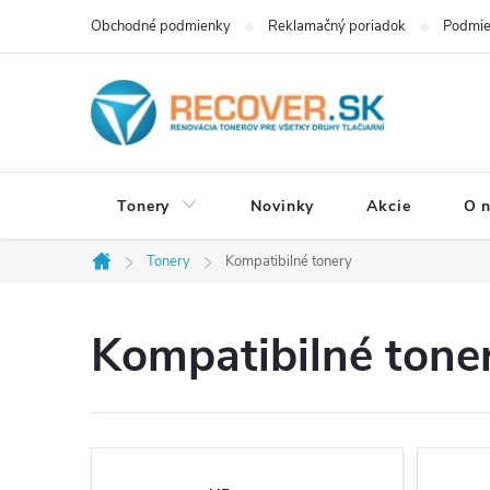
Prejsť
Obchodné podmienky
Reklamačný poriadok
Podmie
na
obsah
Tonery
Novinky
Akcie
O 
Tonery
Kompatibilné tonery
Domov
Kompatibilné tone