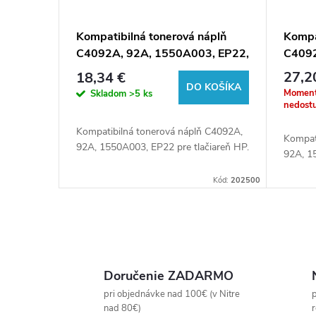
Kompatibilná tonerová náplň
Kompa
C4092A, 92A, 1550A003, EP22,
C4092
2500 listov pre tlačiarne HP
2500 l
27,2
18,34 €
(Orink white box)
DO KOŠÍKA
Moment
Skladom
>5 ks
nedost
Kompatibilná tonerová náplň C4092A,
Kompat
92A, 1550A003, EP22 pre tlačiareň HP.
92A, 1
Kód:
202500
O
v
Doručenie ZADARMO
l
pri objednávke nad 100€ (v Nitre
p
nad 80€)