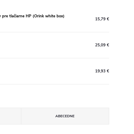
re tlačiarne HP (Orink white box)
15,79 €
25,09 €
19,93 €
ABECEDNE