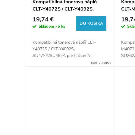
Kompatibilná tonerová náplň
Kompa
CLT-Y4072S / CLT-Y4092S,
CLT-M
SU472A/SU482A, 1000 listov
SU262
19,74 €
19,7
pre tlačiarne Samsung (Orink
pre t
DO KOŠÍKA
Skladom
>5 ks
Skl
white box)
white
Kompatibilná tonerová náplň CLT-
Kompat
Y4072S / CLT-Y4092S,
M4072S
SU472A/SU482A pre tlačiareň
SU262A
Samsung.
Samsu
Kód:
203851