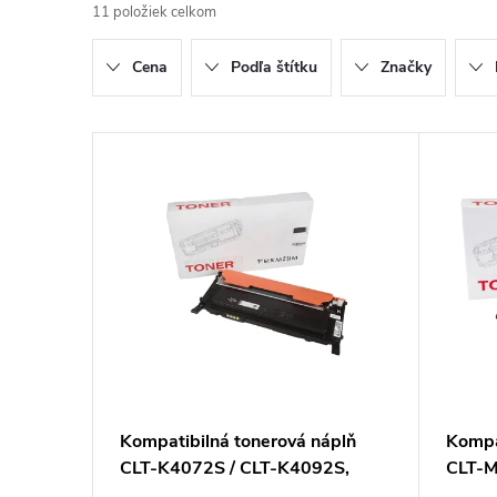
11
položiek celkom
d
Cena
Podľa štítku
Značky
e
n
V
i
ý
e
p
p
i
r
s
o
p
Kompatibilná tonerová náplň
Kompa
d
CLT-K4072S / CLT-K4092S,
CLT-M
r
SU128A/SU138A, 1500 listov
SU262