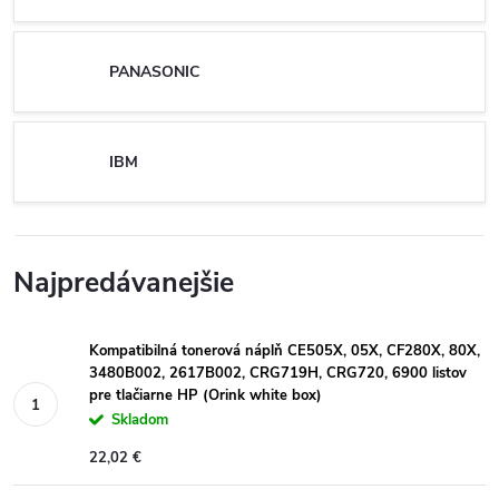
PANASONIC
IBM
Najpredávanejšie
Kompatibilná tonerová náplň CE505X, 05X, CF280X, 80X,
3480B002, 2617B002, CRG719H, CRG720, 6900 listov
pre tlačiarne HP (Orink white box)
Skladom
22,02 €