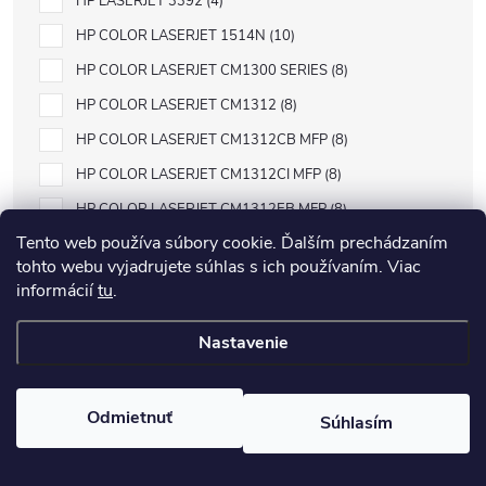
HP LASERJET 3392
4
HP COLOR LASERJET 1514N
10
HP COLOR LASERJET CM1300 SERIES
8
HP COLOR LASERJET CM1312
8
HP COLOR LASERJET CM1312CB MFP
8
HP COLOR LASERJET CM1312CI MFP
8
HP COLOR LASERJET CM1312EB MFP
8
Tento web používa súbory cookie. Ďalším prechádzaním
HP COLOR LASERJET CM1312EI MFP
8
tohto webu vyjadrujete súhlas s ich používaním. Viac
HP COLOR LASERJET CM1312 MFP
8
informácií
tu
.
HP COLOR LASERJET CM1312NFI MFP
8
Nastavenie
HP COLOR LASERJET CM1312 SERIES
8
HP COLOR LASERJET CM1312WB MFP
8
Odmietnuť
HP COLOR LASERJET CM1312WI MFP
8
Súhlasím
HP COLOR LASERJET CM1500 SERIES
8