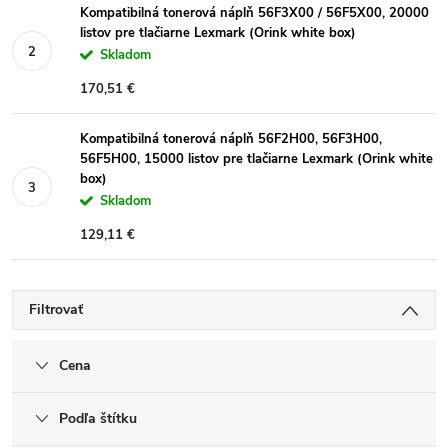
Kompatibilná tonerová náplň 56F3X00 / 56F5X00, 20000
listov pre tlačiarne Lexmark (Orink white box)
Skladom
170,51 €
Kompatibilná tonerová náplň 56F2H00, 56F3H00,
56F5H00, 15000 listov pre tlačiarne Lexmark (Orink white
box)
Skladom
129,11 €
Filtrovať
Cena
Podľa štítku