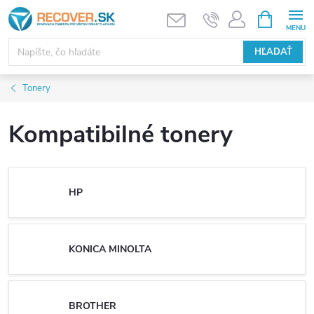
Prejsť
NÁKUPN
KOŠÍK
na
obsah
HĽADAŤ
Tonery
Kompatibilné tonery
HP
KONICA MINOLTA
BROTHER