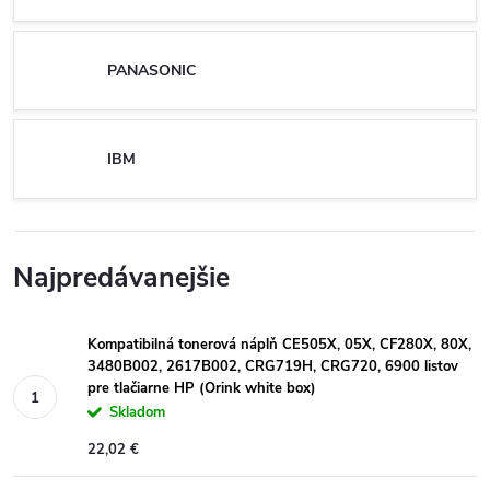
PANASONIC
IBM
Najpredávanejšie
Kompatibilná tonerová náplň CE505X, 05X, CF280X, 80X,
3480B002, 2617B002, CRG719H, CRG720, 6900 listov
pre tlačiarne HP (Orink white box)
Skladom
22,02 €