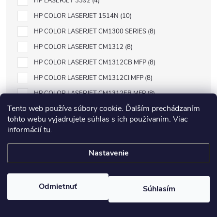
HP LASERJET 3392
4
HP COLOR LASERJET 1514N
10
HP COLOR LASERJET CM1300 SERIES
8
HP COLOR LASERJET CM1312
8
HP COLOR LASERJET CM1312CB MFP
8
HP COLOR LASERJET CM1312CI MFP
8
HP COLOR LASERJET CM1312EB MFP
8
Tento web používa súbory cookie. Ďalším prechádzaním
HP COLOR LASERJET CM1312EI MFP
8
tohto webu vyjadrujete súhlas s ich používaním. Viac
HP COLOR LASERJET CM1312 MFP
8
informácií
tu
.
HP COLOR LASERJET CM1312NFI MFP
8
Nastavenie
HP COLOR LASERJET CM1312 SERIES
8
HP COLOR LASERJET CM1312WB MFP
8
Odmietnuť
HP COLOR LASERJET CM1312WI MFP
8
Súhlasím
HP COLOR LASERJET CM1500 SERIES
8