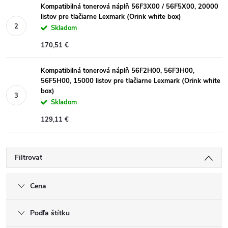
Kompatibilná tonerová náplň 56F3X00 / 56F5X00, 20000
listov pre tlačiarne Lexmark (Orink white box)
Skladom
170,51 €
Kompatibilná tonerová náplň 56F2H00, 56F3H00,
56F5H00, 15000 listov pre tlačiarne Lexmark (Orink white
box)
Skladom
129,11 €
Filtrovať
Cena
Podľa štítku