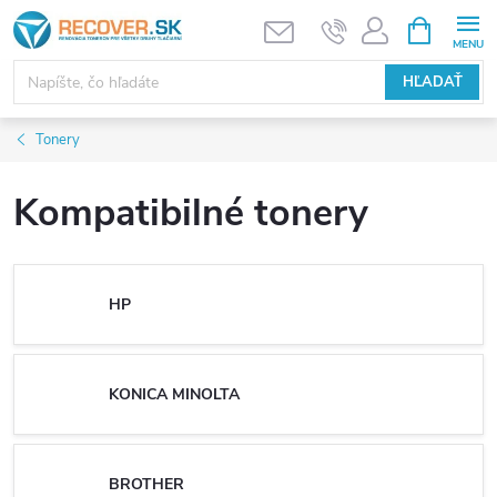
Prejsť
NÁKUPN
KOŠÍK
na
obsah
HĽADAŤ
Tonery
Kompatibilné tonery
HP
KONICA MINOLTA
BROTHER