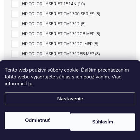
HP COLOR LASERJET 1514N
10
HP COLOR LASERJET CM1300 SERIES
8
HP COLOR LASERJET CM1312
8
HP COLOR LASERJET CM1312CB MFP
8
HP COLOR LASERJET CM1312CI MFP
8
HP COLOR LASERJET CM1312EB MFP
8
HP COLOR LASERJET CM1312EI MFP
8
Tento web používa súbory cookie. Ďalším prechádzaním
HP COLOR LASERJET CM1312 MFP
8
tohto webu vyjadrujete súhlas s ich používaním. Viac
informácií
tu
.
HP COLOR LASERJET CM1312NFI MFP
8
HP COLOR LASERJET CM1312 SERIES
8
Nastavenie
HP COLOR LASERJET CM1312WB MFP
8
HP COLOR LASERJET CM1312WI MFP
8
Odmietnuť
Súhlasím
HP COLOR LASERJET CM1500 SERIES
8
HP COLOR LASERJET CM1512A
8