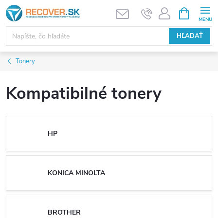
Prejsť
NÁKUPN
KOŠÍK
na
obsah
HĽADAŤ
Tonery
Kompatibilné tonery
HP
KONICA MINOLTA
BROTHER