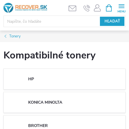
Prejsť
NÁKUPN
KOŠÍK
na
obsah
HĽADAŤ
Tonery
Kompatibilné tonery
HP
KONICA MINOLTA
BROTHER