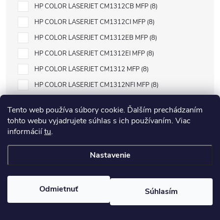
HP COLOR LASERJET CM1312CB MFP
8
HP COLOR LASERJET CM1312CI MFP
8
HP COLOR LASERJET CM1312EB MFP
8
HP COLOR LASERJET CM1312EI MFP
8
HP COLOR LASERJET CM1312 MFP
8
HP COLOR LASERJET CM1312NFI MFP
8
HP COLOR LASERJET CM1312 SERIES
8
Tento web používa súbory cookie. Ďalším prechádzaním
HP COLOR LASERJET CM1312WB MFP
8
tohto webu vyjadrujete súhlas s ich používaním. Viac
informácií
tu
.
HP COLOR LASERJET CM1312WI MFP
8
HP COLOR LASERJET CM1500 SERIES
8
Nastavenie
HP COLOR LASERJET CM1512A
8
HP COLOR LASERJET CM1512H
8
Odmietnuť
Súhlasím
HP COLOR LASERJET CM1512NFI
8
HP COLOR LASERJET CM1512 SERIES
8