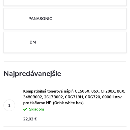
PANASONIC
IBM
Najpredávanejšie
Kompatibilná tonerová náplň CE505X, 05X, CF280X, 80X,
3480B002, 2617B002, CRG719H, CRG720, 6900 listov
pre tlačiarne HP (Orink white box)
Skladom
22,02 €