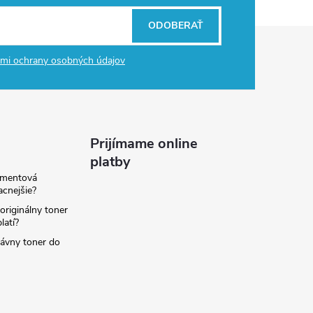
ODOBERAŤ
mi ochrany osobných údajov
Prijímame online
platby
amentová
lacnejšie?
originálny toner
latí?
rávny toner do