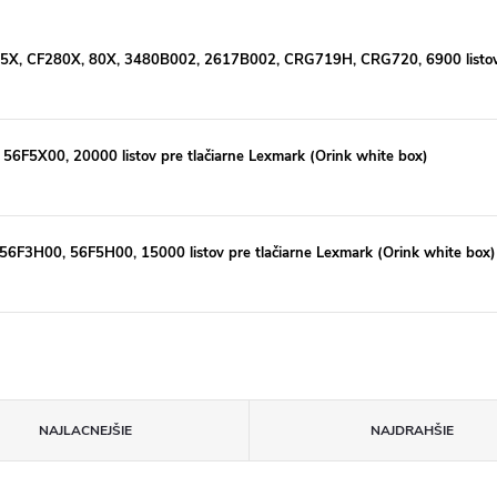
05X, CF280X, 80X, 3480B002, 2617B002, CRG719H, CRG720, 6900 listov p
56F5X00, 20000 listov pre tlačiarne Lexmark (Orink white box)
56F3H00, 56F5H00, 15000 listov pre tlačiarne Lexmark (Orink white box)
NAJLACNEJŠIE
NAJDRAHŠIE