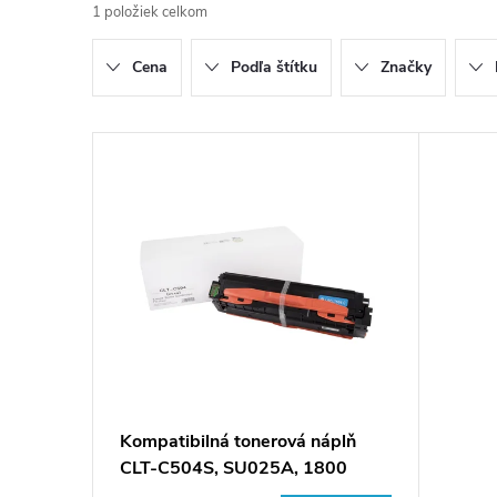
1
položiek celkom
d
Cena
Podľa štítku
Značky
e
n
V
i
ý
e
p
p
i
r
s
o
p
Kompatibilná tonerová náplň
d
CLT-C504S, SU025A, 1800
r
listov pre tlačiarne Samsung