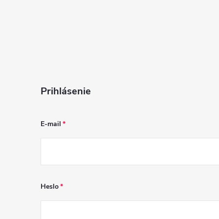
i
s
u
Prihlásenie
E-mail
Heslo