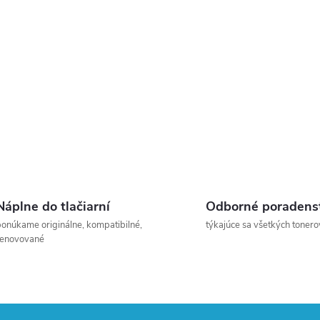
Náplne do tlačiarní
Odborné poradens
onúkame originálne, kompatibilné,
týkajúce sa všetkých tonero
renovované