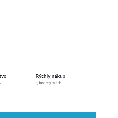
tvo
Rýchly nákup
v
aj bez registrácie