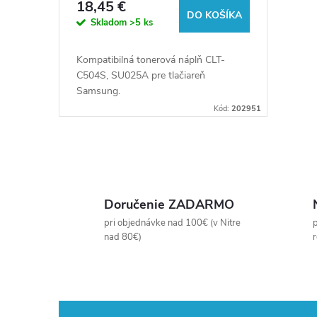
18,45 €
u
(Orink white box)
DO KOŠÍKA
o
Skladom
>5 ks
k
d
Kompatibilná tonerová náplň CLT-
C504S, SU025A pre tlačiareň
t
u
Samsung.
Kód:
202951
o
k
v
t
O
v
o
Doručenie ZADARMO
l
pri objednávke nad 100€ (v Nitre
p
v
nad 80€)
á
d
a