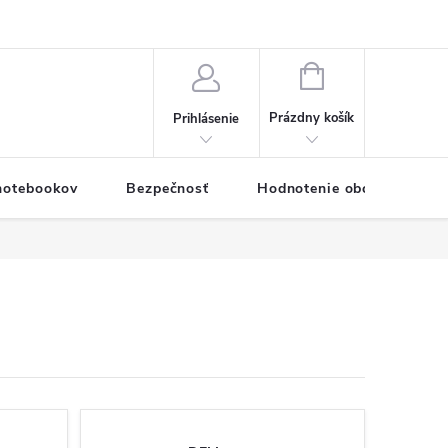
eklamačný formulár
Servis PC a notebookov
Vernostný systém
NÁKUPNÝ
KOŠÍK
Prázdny košík
Prihlásenie
 notebookov
Bezpečnosť
Hodnotenie obchodu