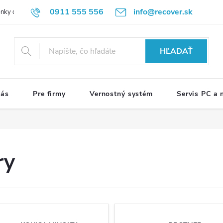
0911 555 556
info@recover.sk
nky ochrany osobných údajov
Formulár na odstúpenie od zmluvy
R
HĽADAŤ
nás
Pre firmy
Vernostný systém
Servis PC a
ry