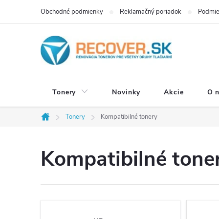
Prejsť
Obchodné podmienky
Reklamačný poriadok
Podmie
na
obsah
Tonery
Novinky
Akcie
O 
Tonery
Kompatibilné tonery
Domov
Kompatibilné tone