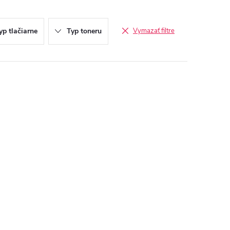
yp tlačiarne
Typ toneru
Vymazať filtre