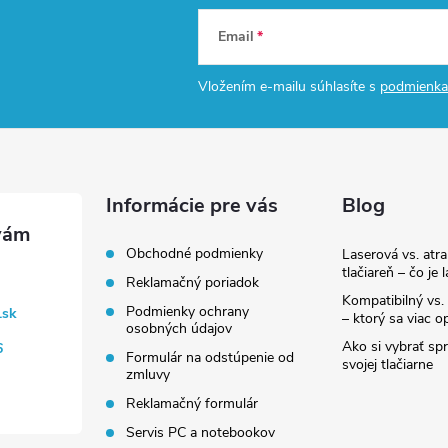
Email
Vložením e-mailu súhlasíte s
podmienka
Informácie pre vás
Blog
Obchodné podmienky
Laserová vs. atr
tlačiareň – čo je 
Reklamačný poriadok
Kompatibilný vs. 
Podmienky ochrany
.sk
– ktorý sa viac op
osobných údajov
Ako si vybrať sp
6
Formulár na odstúpenie od
svojej tlačiarne
zmluvy
Reklamačný formulár
Servis PC a notebookov