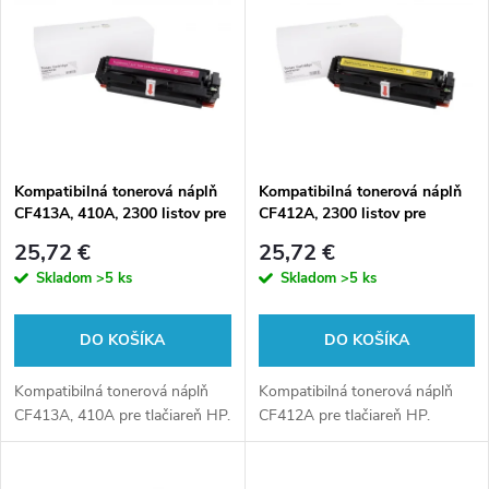
ý
Abecedne
e
p
n
i
i
s
e
Kompatibilná tonerová náplň
Kompatibilná tonerová náplň
CF413A, 410A, 2300 listov pre
CF412A, 2300 listov pre
p
tlačiarne HP (Orink white box)
tlačiarne HP (Orink white box)
p
25,72 €
25,72 €
r
Skladom
>5 ks
Skladom
>5 ks
r
o
DO KOŠÍKA
DO KOŠÍKA
o
d
Kompatibilná tonerová náplň
Kompatibilná tonerová náplň
d
CF413A, 410A pre tlačiareň HP.
CF412A pre tlačiareň HP.
u
u