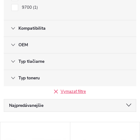
9700
1
Kompatibilita
OEM
Typ tlačiarne
Typ toneru
Vymazať filtre
R
Najpredávanejšie
a
Najlacnejšie
V
Najdrahšie
d