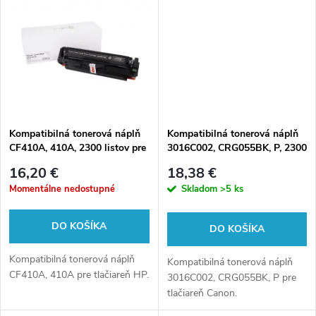
k
k
t
t
o
o
v
v
Kompatibilná tonerová náplň
Kompatibilná tonerová náplň
CF410A, 410A, 2300 listov pre
3016C002, CRG055BK, P, 2300
tlačiarne HP (Orink white box)
listov pre tlačiarne Canon
16,20 €
18,38 €
(Orink white box)
Momentálne nedostupné
Skladom
>5 ks
DO KOŠÍKA
DO KOŠÍKA
Kompatibilná tonerová náplň
Kompatibilná tonerová náplň
CF410A, 410A pre tlačiareň HP.
3016C002, CRG055BK, P pre
tlačiareň Canon.