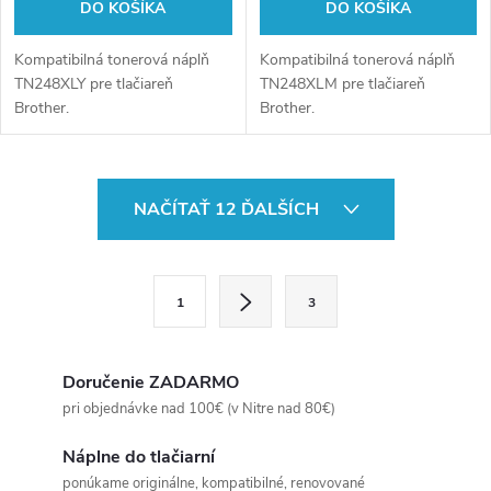
DO KOŠÍKA
DO KOŠÍKA
Kompatibilná tonerová náplň
Kompatibilná tonerová náplň
TN248XLY pre tlačiareň
TN248XLM pre tlačiareň
Brother.
Brother.
O
NAČÍTAŤ 12 ĎALŠÍCH
v
l
S
1
3
t
á
r
d
á
Doručenie ZADARMO
a
n
pri objednávke nad 100€ (v Nitre nad 80€)
k
c
Náplne do tlačiarní
o
ponúkame originálne, kompatibilné, renovované