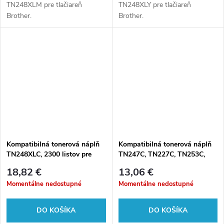
TN248XLM pre tlačiareň
TN248XLY pre tlačiareň
Brother.
Brother.
Kompatibilná tonerová náplň
Kompatibilná tonerová náplň
TN248XLC, 2300 listov pre
TN247C, TN227C, TN253C,
tlačiarne Brother
2300 listov pre tlačiarne
18,82 €
13,06 €
Brother
Momentálne nedostupné
Momentálne nedostupné
DO KOŠÍKA
DO KOŠÍKA