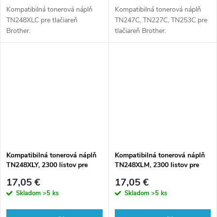
Kompatibilná tonerová náplň
Kompatibilná tonerová náplň
TN248XLC pre tlačiareň
TN247C, TN227C, TN253C pre
Brother.
tlačiareň Brother.
Kompatibilná tonerová náplň
Kompatibilná tonerová náplň
TN248XLY, 2300 listov pre
TN248XLM, 2300 listov pre
tlačiarne Brother (Orink white
tlačiarne Brother (Orink white
17,05 €
17,05 €
box)
box)
Skladom
>5 ks
Skladom
>5 ks