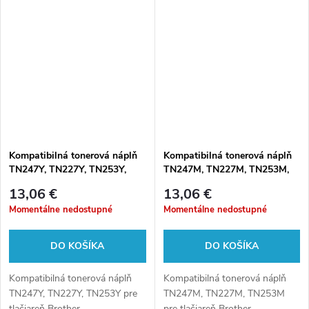
Kompatibilná tonerová náplň
Kompatibilná tonerová náplň
TN247Y, TN227Y, TN253Y,
TN247M, TN227M, TN253M,
2300 listov pre tlačiarne
2300 listov pre tlačiarne
13,06 €
13,06 €
Brother
Brother
Momentálne nedostupné
Momentálne nedostupné
DO KOŠÍKA
DO KOŠÍKA
Kompatibilná tonerová náplň
Kompatibilná tonerová náplň
TN247Y, TN227Y, TN253Y pre
TN247M, TN227M, TN253M
tlačiareň Brother.
pre tlačiareň Brother.