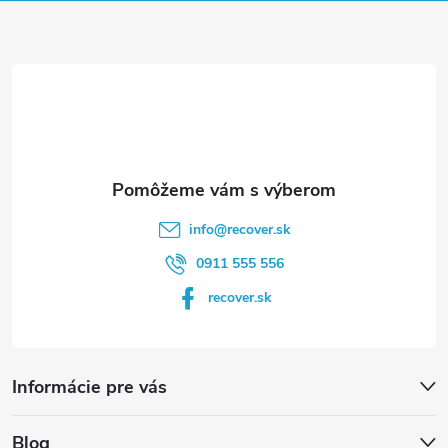
s
ä
u
t
i
e
info
@
recover.sk
0911 555 556
recover.sk
Informácie pre vás
Blog