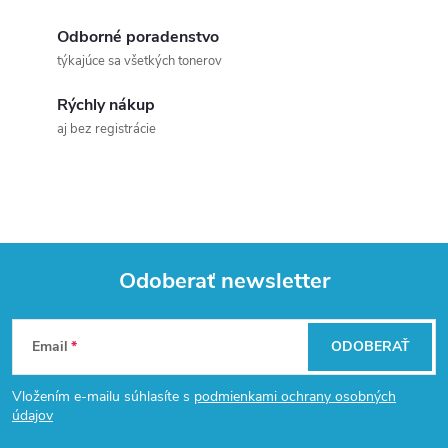
i
v
a
Odborné poradenstvo
e
týkajúce sa všetkých tonerov
n
p
i
Rýchly nákup
e
r
aj bez registrácie
v
k
y
Odoberať newsletter
v
Z
ý
Email
ODOBERAŤ
á
p
Vložením e-mailu súhlasíte s
podmienkami ochrany osobných
i
p
údajov