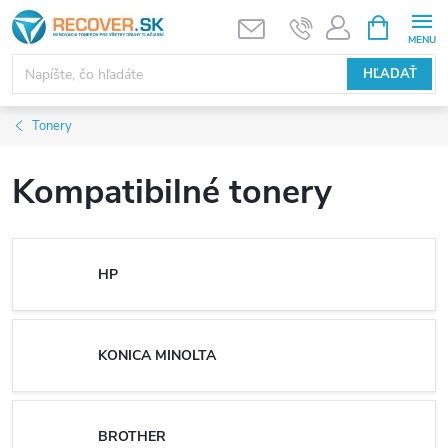
Prejsť
NÁKUPN
KOŠÍK
na
obsah
HĽADAŤ
Tonery
Kompatibilné tonery
HP
KONICA MINOLTA
BROTHER