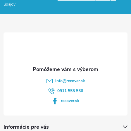
p
údajov
ä
t
i
e
info
@
recover.sk
0911 555 556
recover.sk
Informácie pre vás