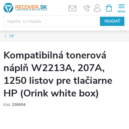
Prejsť
NÁKUPN
KOŠÍK
na
obsah
HĽADAŤ
HP
Kompatibilná tonerová
náplň W2213A, 207A,
1250 listov pre tlačiarne
HP (Orink white box)
Kód:
206694