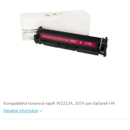
Kompatibilná tonerová náplň W2213A, 207A pre tlačiareň HP.
Detailné informácie