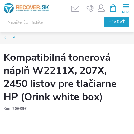
Prejsť
NÁKUPN
KOŠÍK
na
obsah
HĽADAŤ
HP
Kompatibilná tonerová
náplň W2211X, 207X,
2450 listov pre tlačiarne
HP (Orink white box)
Kód:
206696