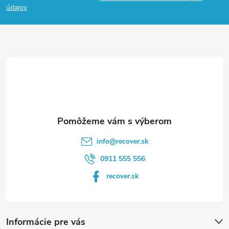
p
údajov
ä
t
i
e
info
@
recover.sk
0911 555 556
recover.sk
Informácie pre vás