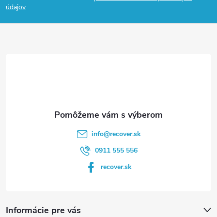
p
údajov
ä
t
i
e
info
@
recover.sk
0911 555 556
recover.sk
Informácie pre vás