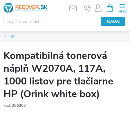
Prejsť
NÁKUPN
KOŠÍK
na
obsah
HĽADAŤ
HP
Kompatibilná tonerová
náplň W2070A, 117A,
1000 listov pre tlačiarne
HP (Orink white box)
Kód:
206303