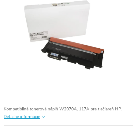
Kompatibilná tonerová náplň W2070A, 117A pre tlačiareň HP.
Detailné informácie