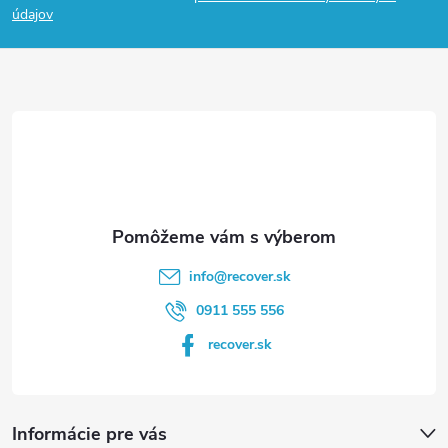
p
údajov
ä
t
i
e
info
@
recover.sk
0911 555 556
recover.sk
Informácie pre vás