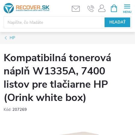
Prejsť
NÁKUPN
KOŠÍK
na
obsah
HĽADAŤ
HP
Kompatibilná tonerová
náplň W1335A, 7400
listov pre tlačiarne HP
(Orink white box)
Kód:
207269