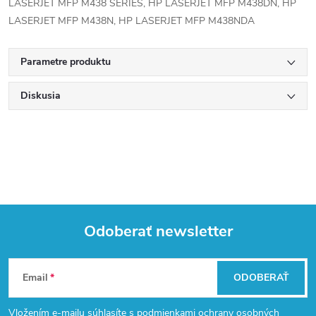
LASERJET MFP M438 SERIES, HP LASERJET MFP M438DN, HP
LASERJET MFP M438N, HP LASERJET MFP M438NDA
Parametre produktu
Diskusia
Odoberať newsletter
Z
Email
ODOBERAŤ
á
Vložením e-mailu súhlasíte s
podmienkami ochrany osobných