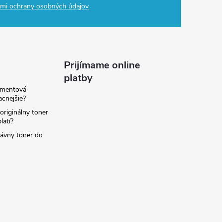
mi ochrany osobných údajov
Prijímame online
platby
amentová
lacnejšie?
originálny toner
latí?
rávny toner do