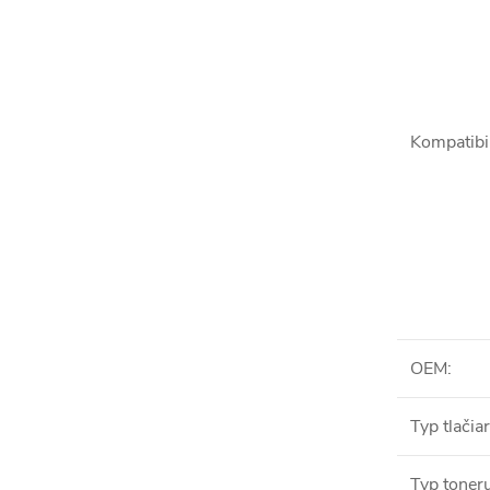
Kompatibil
OEM
:
Typ tlačia
Typ toner