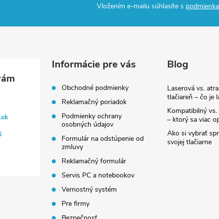
Vložením e-mailu súhlasíte s
podmienka
Informácie pre vás
Blog
Obchodné podmienky
Laserová vs. atr
tlačiareň – čo je 
Reklamačný poriadok
Kompatibilný vs. 
Podmienky ochrany
.sk
– ktorý sa viac op
osobných údajov
Ako si vybrať sp
6
Formulár na odstúpenie od
svojej tlačiarne
zmluvy
Reklamačný formulár
Servis PC a notebookov
Vernostný systém
Pre firmy
Bezpečnosť