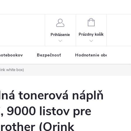
eklamačný formulár
Servis PC a notebookov
Vernostný systém
NÁKUPNÝ
KOŠÍK
Prázdny košík
Prihlásenie
 notebookov
Bezpečnosť
Hodnotenie obchodu
ink white box)
lná tonerová náplň
 9000 listov pre
Brother (Orink