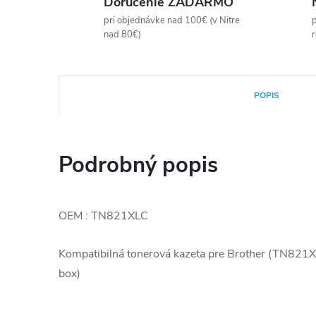
Doručenie ZADARMO
pri objednávke nad 100€ (v Nitre
p
nad 80€)
POPIS
Podrobný popis
OEM : TN821XLC
Kompatibilná tonerová kazeta pre Brother (TN821
box)