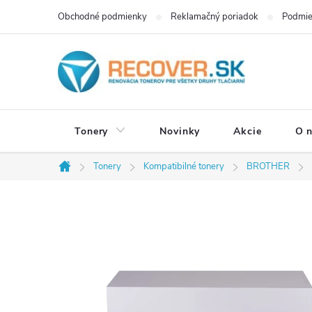
Prejsť
Obchodné podmienky
Reklamačný poriadok
Podmie
na
obsah
Tonery
Novinky
Akcie
O 
Tonery
Kompatibilné tonery
BROTHER
Domov