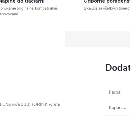
Náplne do tlačiarní
Odborné poradens
onúkame originálne, kompatibilné,
týkajúce sa všetkých tonero
renovované
Dodat
Farba
:
XLC/cyan/9000) (ORINK white
Kapacita
: