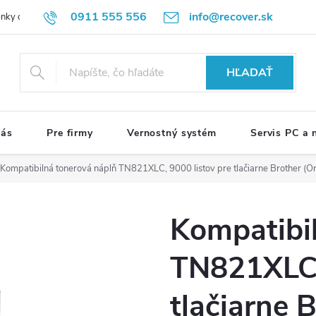
0911 555 556
info@recover.sk
nky ochrany osobných údajov
Formulár na odstúpenie od zmluvy
R
HĽADAŤ
nás
Pre firmy
Vernostný systém
Servis PC a
Kompatibilná tonerová náplň TN821XLC, 9000 listov pre tlačiarne Brother (Or
Kompatibi
TN821XLC,
tlačiarne 