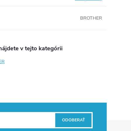
BROTHER
ájdete v tejto kategórii
ER
ODOBERAŤ