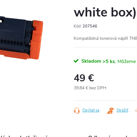
white box)
Kód:
207546
Kompatibilná tonerová náplň TN8
Skladom
>5 ks
49 €
39,84 € bez DPH
Jednotková
cena:
Opýtať sa
Strážiť