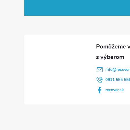
á
p
ä
t
i
info
@
recover
e
0911 555 55
recover.sk