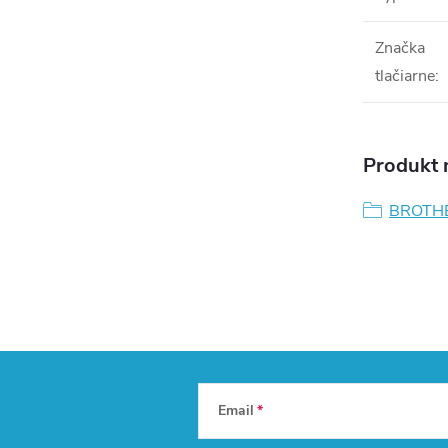
Značka
tlačiarne
:
Produkt n
BROTH
Email