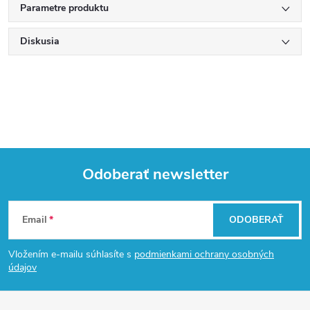
Parametre produktu
Diskusia
Odoberať newsletter
Z
Email
ODOBERAŤ
á
Vložením e-mailu súhlasíte s
podmienkami ochrany osobných
p
údajov
ä