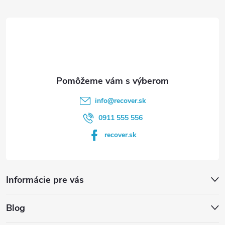
t
i
e
info
@
recover.sk
0911 555 556
recover.sk
Informácie pre vás
Blog