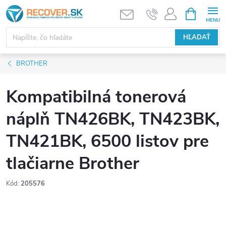
Prejsť
NÁKUPN
KOŠÍK
na
obsah
HĽADAŤ
BROTHER
Kompatibilná tonerová
náplň TN426BK, TN423BK,
TN421BK, 6500 listov pre
tlačiarne Brother
Kód:
205576