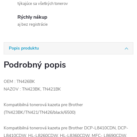
týkajúce sa všetkých tonerov
Rýchly nákup
aj bez registrácie
Popis produktu
Podrobný popis
OEM : TN426BK
NAZOV : TN423BK, TN421BK
Kompatibilná tonerová kazeta pre Brother
(TN423BK/TN421/TN426/black/6500)
Kompatibilná tonerová kazeta pre Brother DCP-L8410CDN, DCP-
L8410CDW, HL-L8260CDW, HL-L8360CDW, MFC- L8690CDW,