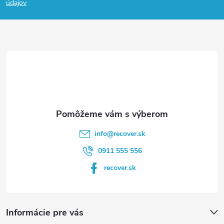
p
údajov
ä
t
i
e
info
@
recover.sk
0911 555 556
recover.sk
Informácie pre vás