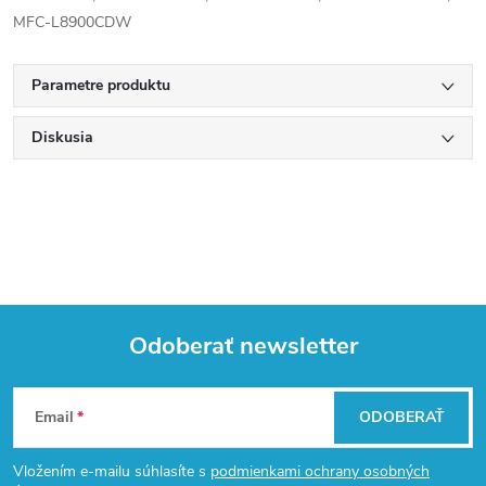
MFC-L8900CDW
Parametre produktu
Diskusia
Odoberať newsletter
Z
Email
ODOBERAŤ
á
Vložením e-mailu súhlasíte s
podmienkami ochrany osobných