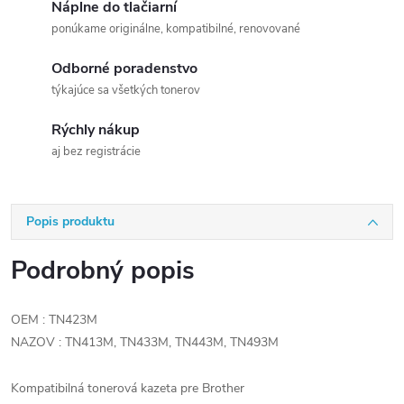
Náplne do tlačiarní
ponúkame originálne, kompatibilné, renovované
Odborné poradenstvo
týkajúce sa všetkých tonerov
Rýchly nákup
aj bez registrácie
Popis produktu
Podrobný popis
OEM : TN423M
NAZOV : TN413M, TN433M, TN443M, TN493M
Kompatibilná tonerová kazeta pre Brother