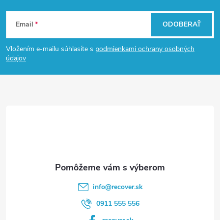
Z
Email
ODOBERAŤ
á
Vložením e-mailu súhlasíte s
podmienkami ochrany osobných
p
údajov
ä
t
i
e
info
@
recover.sk
0911 555 556