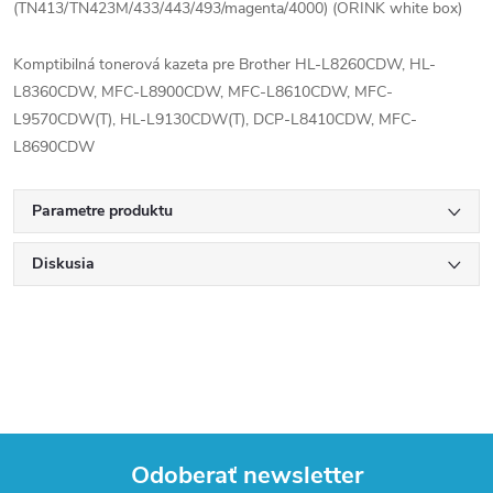
(TN413/TN423M/433/443/493/magenta/4000) (ORINK white box)
Komptibilná tonerová kazeta pre Brother HL-L8260CDW, HL-
L8360CDW, MFC-L8900CDW, MFC-L8610CDW, MFC-
L9570CDW(T), HL-L9130CDW(T), DCP-L8410CDW, MFC-
L8690CDW
Parametre produktu
Diskusia
Odoberať newsletter