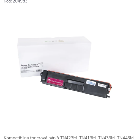
Kód:
204983
Kompatibilná tonerová náplň TN423M, TN413M, TN433M, TN443M,