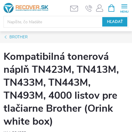
Prejsť
NÁKUPN
KOŠÍK
na
obsah
HĽADAŤ
BROTHER
Kompatibilná tonerová
náplň TN423M, TN413M,
TN433M, TN443M,
TN493M, 4000 listov pre
tlačiarne Brother (Orink
white box)