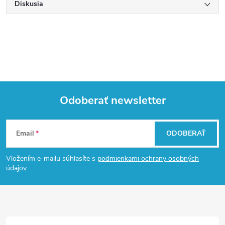
Diskusia
Odoberať newsletter
Z
Email
ODOBERAŤ
á
Vložením e-mailu súhlasíte s
podmienkami ochrany osobných
p
údajov
ä
t