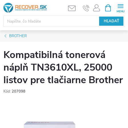
Prejsť
NÁKUPN
KOŠÍK
na
obsah
HĽADAŤ
BROTHER
Kompatibilná tonerová
náplň TN3610XL, 25000
listov pre tlačiarne Brother
Kód:
207098