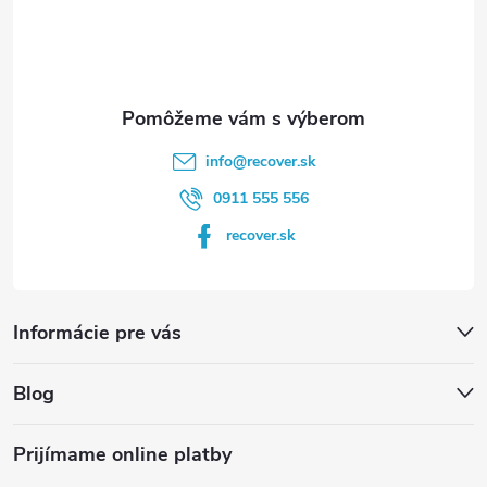
i
e
info
@
recover.sk
0911 555 556
recover.sk
Informácie pre vás
Blog
Prijímame online platby