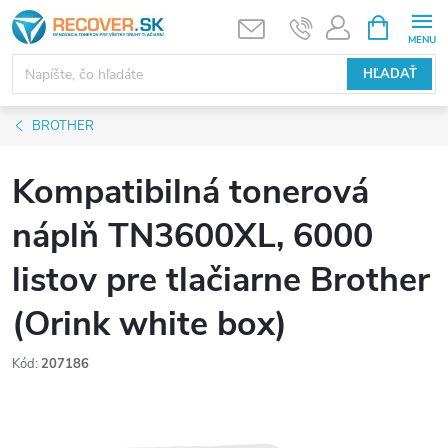
Prejsť
NÁKUPN
KOŠÍK
na
obsah
HĽADAŤ
BROTHER
Kompatibilná tonerová
náplň TN3600XL, 6000
listov pre tlačiarne Brother
(Orink white box)
Kód:
207186