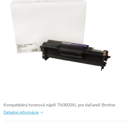
Kompatibilná tonerová náplň TN3600XL pre tlačiareň Brother.
Detailné informácie