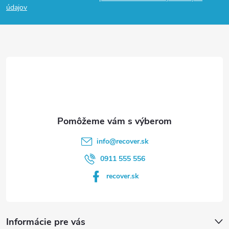
p
údajov
ä
t
i
e
info
@
recover.sk
0911 555 556
recover.sk
Informácie pre vás