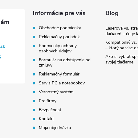
Informácie pre vás
Blog
Obchodné podmienky
Laserová vs. atr
tlačiareň – čo je 
Reklamačný poriadok
Kompatibilný vs. 
Podmienky ochrany
.sk
– ktorý sa viac op
osobných údajov
Ako si vybrať sp
6
Formulár na odstúpenie od
svojej tlačiarne
zmluvy
Reklamačný formulár
Servis PC a notebookov
Vernostný systém
Pre firmy
Bezpečnosť
Kontakt
Moja objednávka