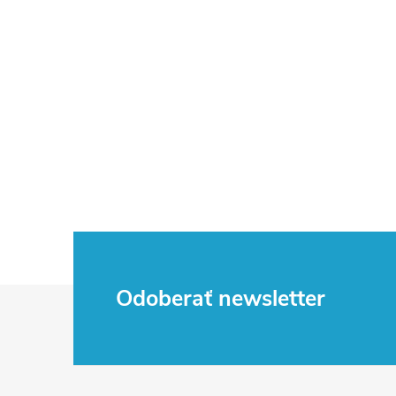
Z
Odoberať newsletter
á
p