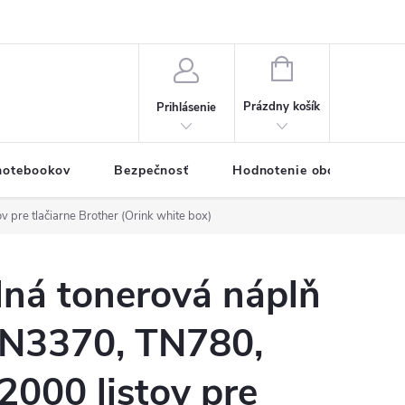
eklamačný formulár
Servis PC a notebookov
Vernostný systém
NÁKUPNÝ
KOŠÍK
Prázdny košík
Prihlásenie
 notebookov
Bezpečnosť
Hodnotenie obchodu
pre tlačiarne Brother (Orink white box)
lná tonerová náplň
N3370, TN780,
000 listov pre