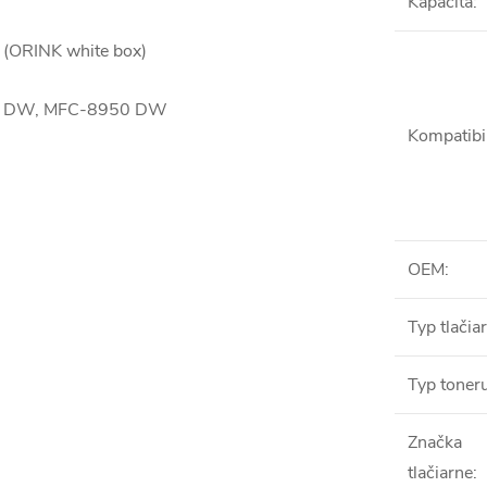
Kapacita
:
ORINK white box)
180 DW, MFC-8950 DW
Kompatibil
OEM
:
Typ tlačia
Typ toner
Značka
tlačiarne
: