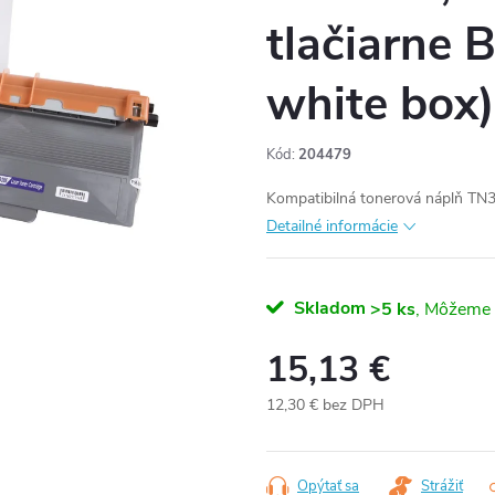
tlačiarne 
white box)
Kód:
204479
Kompatibilná tonerová náplň TN3
Detailné informácie
Skladom
>5 ks
15,13 €
12,30 € bez DPH
Jednotková
cena:
Opýtať sa
Strážiť