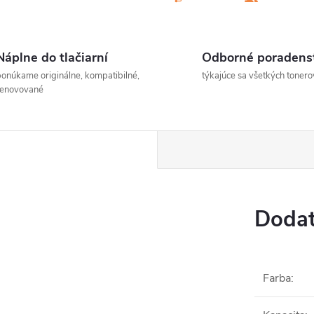
Náplne do tlačiarní
Odborné poradens
onúkame originálne, kompatibilné,
týkajúce sa všetkých tonero
renovované
Dodat
Farba
: