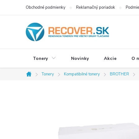
Prejsť
Obchodné podmienky
Reklamačný poriadok
Podmie
na
obsah
Tonery
Novinky
Akcie
O 
Tonery
Kompatibilné tonery
BROTHER
Domov