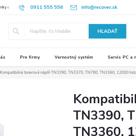
0911 555 556
info@recover.sk
nky ochrany osobných údajov
Formulár na odstúpenie od zmluvy
R
HĽADAŤ
nás
Pre firmy
Vernostný systém
Servis PC a
Kompatibilná tonerová náplň TN3390, TN3370, TN780, TN3360, 12000 listov 
Kompatibi
TN3390, T
TN3360, 12