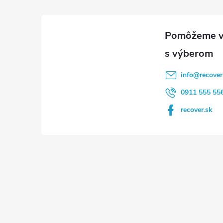
ä
t
i
info
@
recover
e
0911 555 55
recover.sk