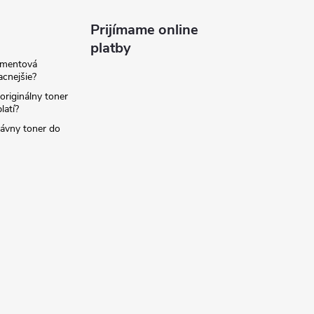
Prijímame online
platby
amentová
lacnejšie?
originálny toner
latí?
rávny toner do