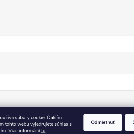
oužíva súbory cookie. Ďalším
Odmietnuť
m tohto webu vyjadrujete súhlas s
ním. Viac informácií
tu
.