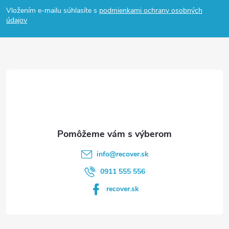
á
Vložením e-mailu súhlasíte s
podmienkami ochrany osobných
p
údajov
ä
t
i
e
info
@
recover.sk
0911 555 556
recover.sk