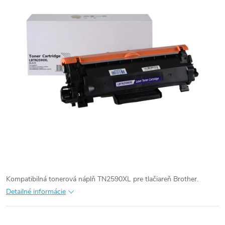
Kompatibilná tonerová náplň TN2590XL pre tlačiareň Brother.
Detailné informácie