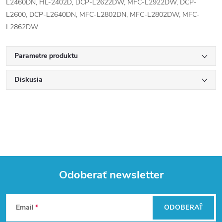
L2460DN, HL-2402D, DCP-L2622DW, MFC-L2922DW, DCP-
L2600, DCP-L2640DN, MFC-L2802DN, MFC-L2802DW, MFC-
L2862DW
Parametre produktu
Diskusia
Odoberať newsletter
Z
Email
ODOBERAŤ