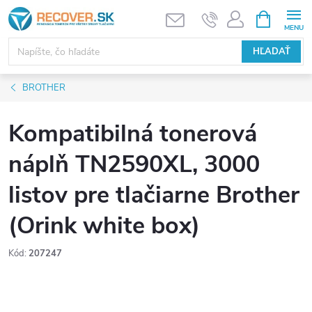
Prejsť
NÁKUPN
KOŠÍK
na
obsah
HĽADAŤ
BROTHER
Kompatibilná tonerová
náplň TN2590XL, 3000
listov pre tlačiarne Brother
(Orink white box)
Kód:
207247