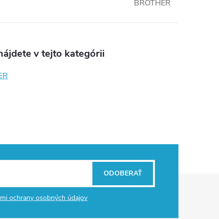
BROTHER
ájdete v tejto kategórii
ER
ODOBERAŤ
mi ochrany osobných údajov