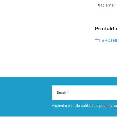
tlačiarne
:
Produkt n
BROTH
Email
Vložením e-mailu súhlasíte s
podmienka