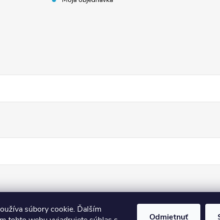
oužíva súbory cookie. Ďalším
Odmietnuť