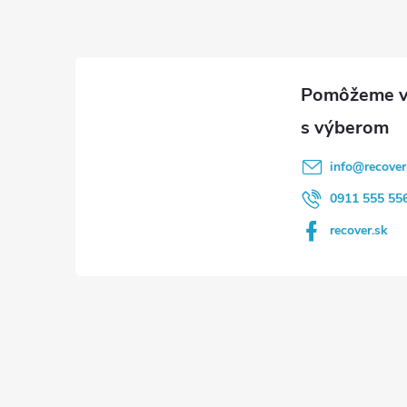
p
ä
t
i
info
@
recover
e
0911 555 55
recover.sk