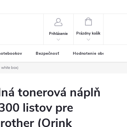
eklamačný formulár
Servis PC a notebookov
Vernostný systém
NÁKUPNÝ
KOŠÍK
Prázdny košík
Prihlásenie
 notebookov
Bezpečnosť
Hodnotenie obchodu
k white box)
lná tonerová náplň
00 listov pre
Brother (Orink