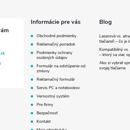
Informácie pre vás
Blog
Obchodné podmienky
Laserová vs. atr
tlačiareň – čo je 
Reklamačný poriadok
Kompatibilný vs. 
Podmienky ochrany
.sk
– ktorý sa viac op
osobných údajov
Ako si vybrať sp
6
Formulár na odstúpenie od
svojej tlačiarne
zmluvy
Reklamačný formulár
Servis PC a notebookov
Vernostný systém
Pre firmy
Bezpečnosť
Kontakt
Moja objednávka