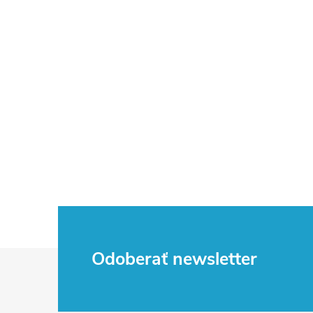
Z
Odoberať newsletter
á