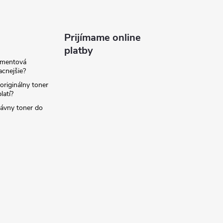
Prijímame online
platby
amentová
lacnejšie?
originálny toner
latí?
rávny toner do