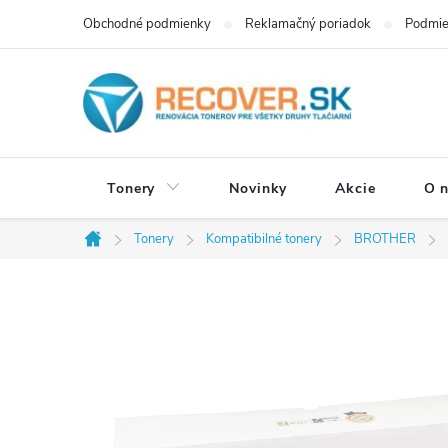
Prejsť
Obchodné podmienky
Reklamačný poriadok
Podmie
na
obsah
Tonery
Novinky
Akcie
O 
Tonery
Kompatibilné tonery
BROTHER
Domov