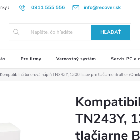
0911 555 556
info@recover.sk
nky ochrany osobných údajov
Formulár na odstúpenie od zmluvy
R
HĽADAŤ
nás
Pre firmy
Vernostný systém
Servis PC a
Kompatibilná tonerová náplň TN243Y, 1300 listov pre tlačiarne Brother (Orin
Kompatibi
TN243Y, 13
tlačiarne 