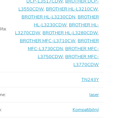
DCP-L3517CDW
,
BROTHER DCP-
L3550CDW
,
BROTHER HL-L3210CW
,
BROTHER HL-L3230CDN
,
BROTHER
HL-L3230CDW
,
BROTHER HL-
ita
:
L3270CDW
,
BROTHER HL-L3280CDW
,
BROTHER MFC-L3710CW
,
BROTHER
MFC-L3730CDN
,
BROTHER MFC-
L3750CDW
,
BROTHER MFC-
L3770CDW
TN243Y
rne
:
laser
u
:
Kompatibilný