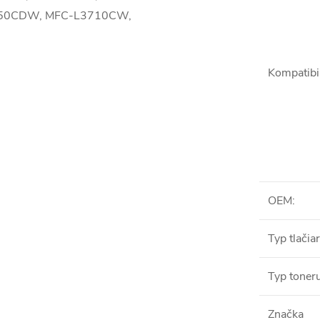
50CDW, MFC-L3710CW,
Kompatibil
OEM
:
Typ tlačia
Typ toner
Značka