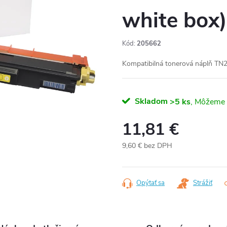
white box)
Kód:
205662
Kompatibilná tonerová náplň TN2
Skladom
>5 ks
11,81 €
9,60 € bez DPH
Jednotková
cena:
Opýtať sa
Strážiť