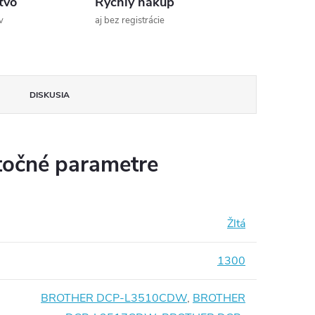
tvo
Rýchly nákup
v
aj bez registrácie
DISKUSIA
očné parametre
Žltá
1300
BROTHER DCP-L3510CDW
,
BROTHER