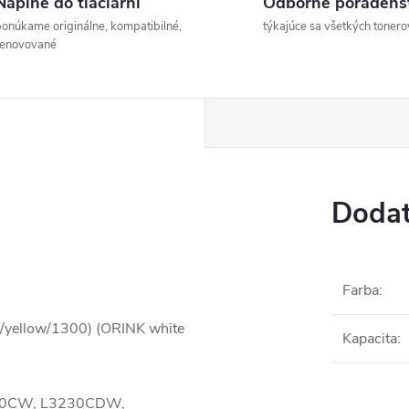
Náplne do tlačiarní
Odborné poradens
onúkame originálne, kompatibilné,
týkajúce sa všetkých tonero
renovované
Dodat
Farba
:
Y/yellow/1300) (ORINK white
Kapacita
:
3210CW, L3230CDW,