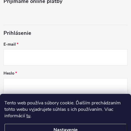
Prijímame online platby
Prihlásenie
E-mail
Heslo
Tento web používa súbory cookie. Ďalším prechádzaním
PRIHLÁSIŤ SA
tohto webu vyjadrujete súhlas s ich používaním. Viac
informácií
tu
.
Nová registrácia
Zabudnuté heslo
Nastavenie