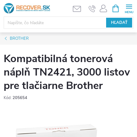
Prejsť
NÁKUPN
KOŠÍK
na
obsah
HĽADAŤ
BROTHER
Kompatibilná tonerová
náplň TN2421, 3000 listov
pre tlačiarne Brother
Kód:
205654