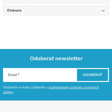
Diskusia
Odoberať newsletter
Z
Email
ODOBERAŤ
á
Vložením e-mailu súhlasíte s
podmienkami ochrany osobných
p
údajov
ä