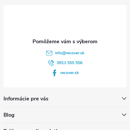
t
i
e
info
@
recover.sk
0911 555 556
recover.sk
Informácie pre vás
Blog