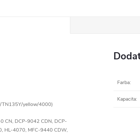
Dodat
Farba
:
Kapacita
:
0Y/TN135Y/yellow/4000)
9040 CN, DCP-9042 CDN, DCP-
0, HL-4070, MFC-9440 CDW,