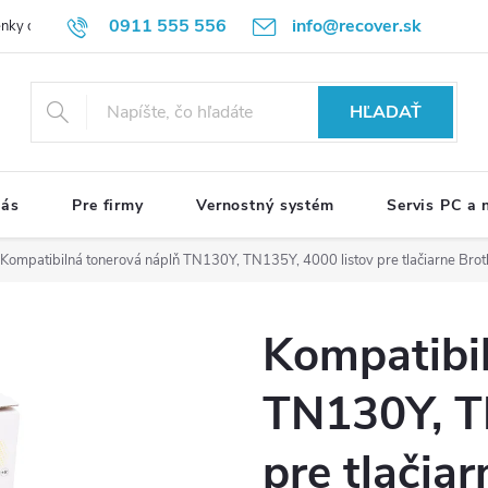
0911 555 556
info@recover.sk
nky ochrany osobných údajov
Formulár na odstúpenie od zmluvy
R
HĽADAŤ
nás
Pre firmy
Vernostný systém
Servis PC a
Kompatibilná tonerová náplň TN130Y, TN135Y, 4000 listov pre tlačiarne Brot
Kompatibi
TN130Y, T
pre tlačia