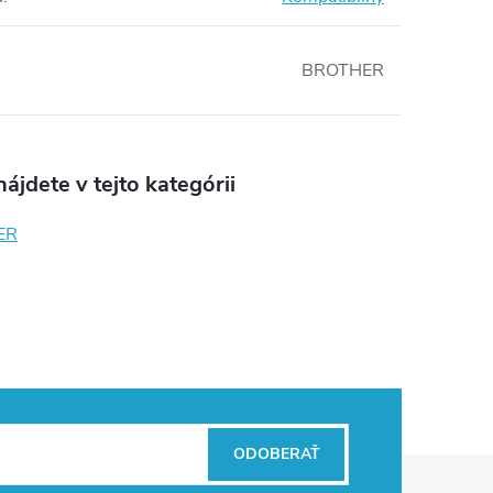
BROTHER
ájdete v tejto kategórii
ER
ODOBERAŤ