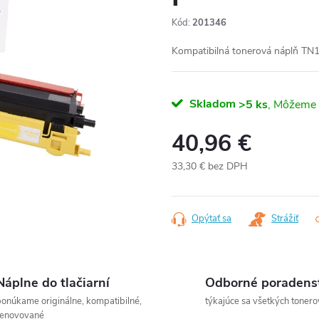
Kód:
201346
Kompatibilná tonerová náplň TN1
Skladom
>5 ks
40,96 €
33,30 € bez DPH
Jednotková
cena:
Opýtať sa
Strážiť
Náplne do tlačiarní
Odborné poradens
onúkame originálne, kompatibilné,
týkajúce sa všetkých tonero
renovované