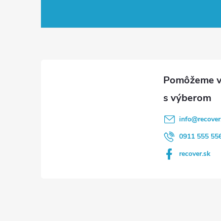
á
p
ä
t
i
info
@
recover
e
0911 555 55
recover.sk