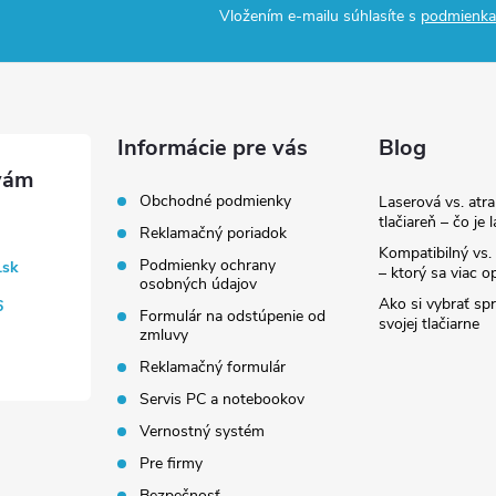
Vložením e-mailu súhlasíte s
podmienka
Informácie pre vás
Blog
Obchodné podmienky
Laserová vs. atr
tlačiareň – čo je 
Reklamačný poriadok
Kompatibilný vs. 
Podmienky ochrany
.sk
– ktorý sa viac op
osobných údajov
Ako si vybrať sp
6
Formulár na odstúpenie od
svojej tlačiarne
zmluvy
Reklamačný formulár
Servis PC a notebookov
Vernostný systém
Pre firmy
Bezpečnosť