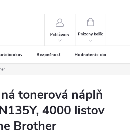
eklamačný formulár
Servis PC a notebookov
Vernostný systém
NÁKUPNÝ
KOŠÍK
Prázdny košík
Prihlásenie
 notebookov
Bezpečnosť
Hodnotenie obchodu
her
lná tonerová náplň
N135Y, 4000 listov
rne Brother