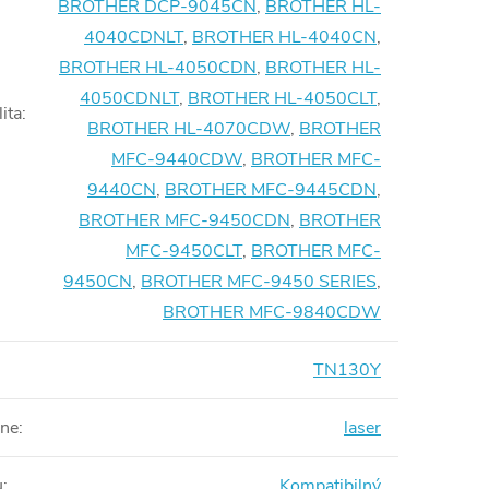
BROTHER DCP-9045CN
,
BROTHER HL-
4040CDNLT
,
BROTHER HL-4040CN
,
BROTHER HL-4050CDN
,
BROTHER HL-
4050CDNLT
,
BROTHER HL-4050CLT
,
ita
:
BROTHER HL-4070CDW
,
BROTHER
MFC-9440CDW
,
BROTHER MFC-
9440CN
,
BROTHER MFC-9445CDN
,
BROTHER MFC-9450CDN
,
BROTHER
MFC-9450CLT
,
BROTHER MFC-
9450CN
,
BROTHER MFC-9450 SERIES
,
BROTHER MFC-9840CDW
TN130Y
rne
:
laser
u
:
Kompatibilný