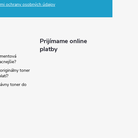
mi ochrany osobných údajov
Prijímame online
platby
amentová
lacnejšie?
originálny toner
latí?
rávny toner do