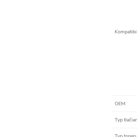
Kompatibil
OEM
:
Typ tlačia
Typ toner