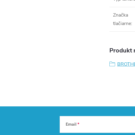
Značka
tlačiarne
:
Produkt n
BROTH
Email