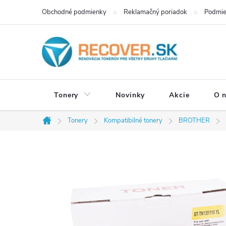
Prejsť
Obchodné podmienky
Reklamačný poriadok
Podmie
na
obsah
Tonery
Novinky
Akcie
O 
Tonery
Kompatibilné tonery
BROTHER
Domov