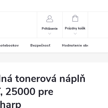
eklamačný formulár
Servis PC a notebookov
Vernostný systém
NÁKUPNÝ
KOŠÍK
Prázdny košík
Prihlásenie
 notebookov
Bezpečnosť
Hodnotenie obchodu
lná tonerová náplň
 25000 pre
Sharp