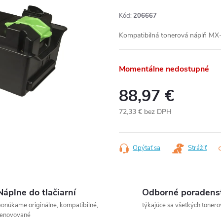
Kód:
206667
Kompatibilná tonerová náplň MX-
Momentálne nedostupné
88,97 €
72,33 € bez DPH
Jednotková
cena:
Opýtať sa
Strážiť
Náplne do tlačiarní
Odborné poradens
onúkame originálne, kompatibilné,
týkajúce sa všetkých tonero
renovované