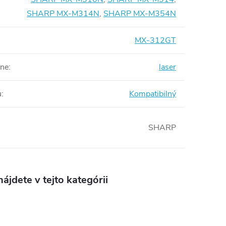
SHARP MX-M314N
,
SHARP MX-M354N
MX-312GT
rne
:
laser
u
:
Kompatibilný
SHARP
ájdete v tejto kategórii