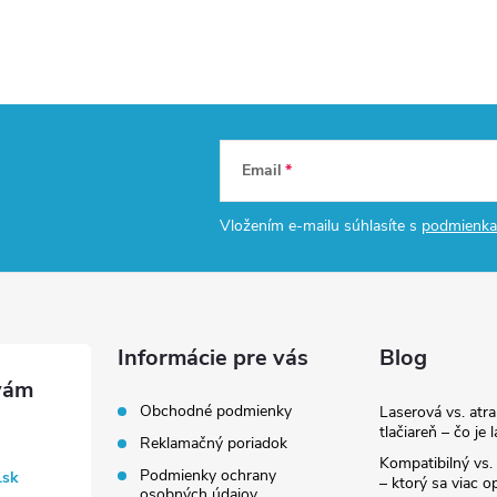
Email
Vložením e-mailu súhlasíte s
podmienka
Informácie pre vás
Blog
Obchodné podmienky
Laserová vs. atr
tlačiareň – čo je 
Reklamačný poriadok
Kompatibilný vs. 
Podmienky ochrany
.sk
– ktorý sa viac op
osobných údajov