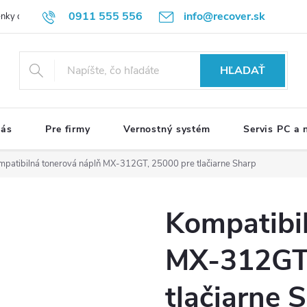
0911 555 556
info@recover.sk
nky ochrany osobných údajov
Formulár na odstúpenie od zmluvy
R
HĽADAŤ
nás
Pre firmy
Vernostný systém
Servis PC a
mpatibilná tonerová náplň MX-312GT, 25000 pre tlačiarne Sharp
Kompatibi
MX-312GT,
tlačiarne 