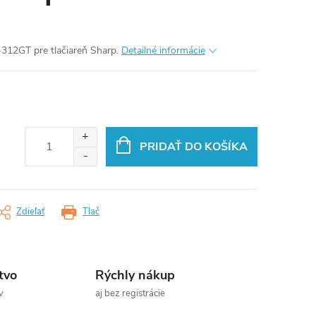
312GT pre tlačiareň Sharp.
Detailné informácie
PRIDAŤ DO KOŠÍKA
Zdieľať
Tlač
tvo
Rýchly nákup
v
aj bez registrácie