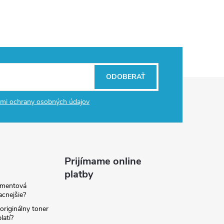
ODOBERAŤ
mi ochrany osobných údajov
Prijímame online
platby
amentová
lacnejšie?
originálny toner
latí?