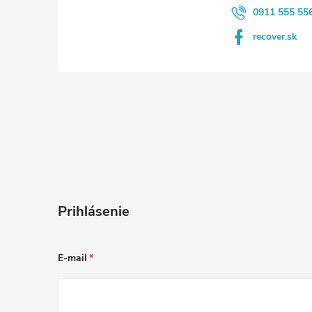
e
0911 555 55
recover.sk
Prihlásenie
E-mail