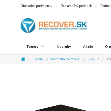
Prejsť
Obchodné podmienky
Reklamačný poriadok
Podmie
na
obsah
Tonery
Novinky
Akcie
O 
Tonery
Kompatibilné tonery
SHARP
Ko
Domov