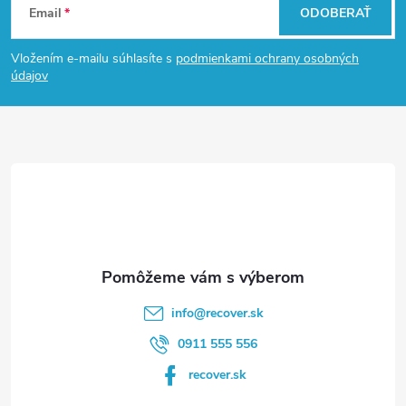
Email
ODOBERAŤ
á
Vložením e-mailu súhlasíte s
podmienkami ochrany osobných
p
údajov
ä
t
i
e
info
@
recover.sk
0911 555 556
recover.sk