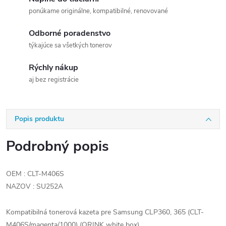
ponúkame originálne, kompatibilné, renovované
Odborné poradenstvo
týkajúce sa všetkých tonerov
Rýchly nákup
aj bez registrácie
Popis produktu
Podrobný popis
OEM : CLT-M406S
NAZOV : SU252A
Kompatibilná tonerová kazeta pre Samsung CLP360, 365 (CLT-
M406S/magenta/1000) (ORINK white box)