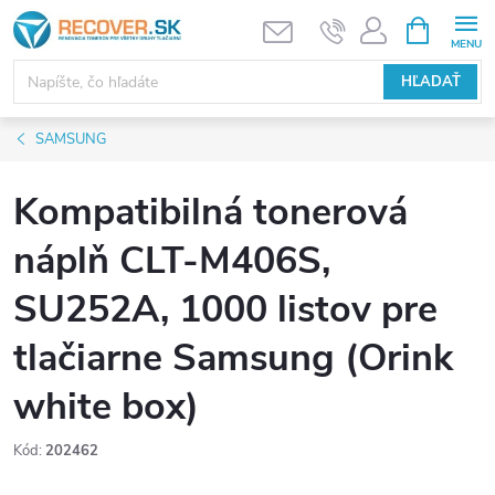
Prejsť
NÁKUPN
KOŠÍK
na
obsah
HĽADAŤ
SAMSUNG
Kompatibilná tonerová
náplň CLT-M406S,
SU252A, 1000 listov pre
tlačiarne Samsung (Orink
white box)
Kód:
202462