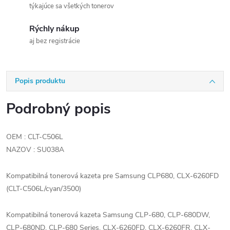
týkajúce sa všetkých tonerov
Rýchly nákup
aj bez registrácie
Popis produktu
Podrobný popis
OEM : CLT-C506L
NAZOV : SU038A
Kompatibilná tonerová kazeta pre Samsung CLP680, CLX-6260FD
(CLT-C506L/cyan/3500)
Kompatibilná tonerová kazeta Samsung CLP-680, CLP-680DW,
CLP-680ND, CLP-680 Series, CLX-6260FD, CLX-6260FR, CLX-