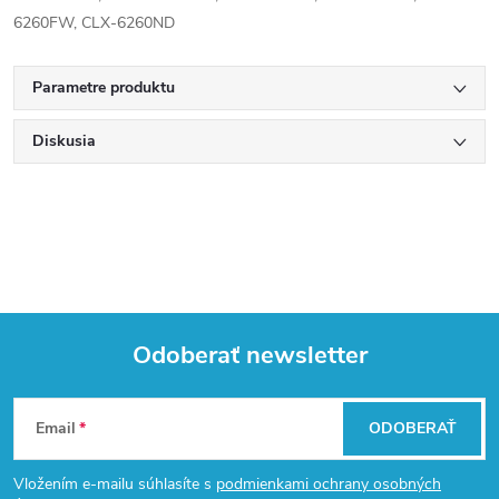
6260FW, CLX-6260ND
Parametre produktu
Diskusia
Odoberať newsletter
Z
Email
ODOBERAŤ
á
Vložením e-mailu súhlasíte s
podmienkami ochrany osobných