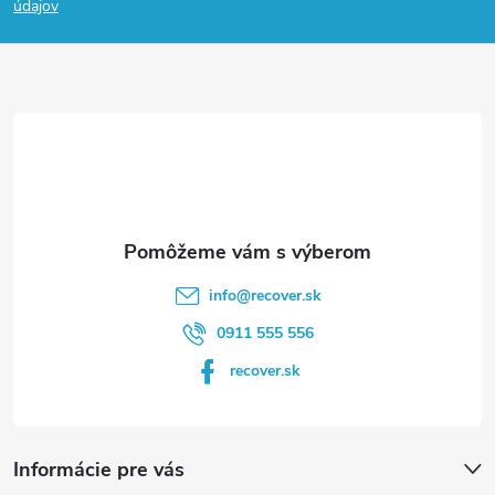
p
údajov
ä
t
i
e
info
@
recover.sk
0911 555 556
recover.sk
Informácie pre vás