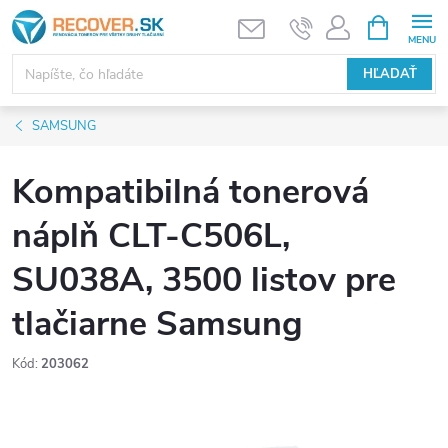
Prejsť
NÁKUPN
KOŠÍK
na
obsah
HĽADAŤ
SAMSUNG
Kompatibilná tonerová
náplň CLT-C506L,
SU038A, 3500 listov pre
tlačiarne Samsung
Kód:
203062