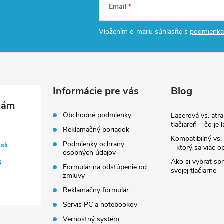
Email
Vložením e-mailu súhlasíte s
podmienka
Informácie pre vás
Blog
Obchodné podmienky
Laserová vs. atr
tlačiareň – čo je 
Reklamačný poriadok
Kompatibilný vs. 
Podmienky ochrany
.sk
– ktorý sa viac op
osobných údajov
Ako si vybrať sp
6
Formulár na odstúpenie od
svojej tlačiarne
zmluvy
Reklamačný formulár
Servis PC a notebookov
Vernostný systém