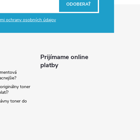
ODOBERAŤ
mi ochrany osobných údajov
Prijímame online
platby
amentová
lacnejšie?
originálny toner
latí?
rávny toner do