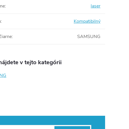
rne
:
laser
u
:
Kompatibilný
čiarne
:
SAMSUNG
ájdete v tejto kategórii
NG