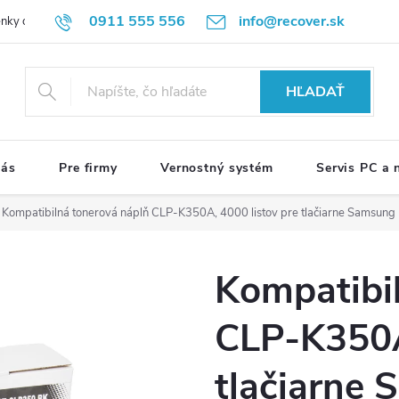
0911 555 556
info@recover.sk
nky ochrany osobných údajov
Formulár na odstúpenie od zmluvy
R
HĽADAŤ
nás
Pre firmy
Vernostný systém
Servis PC a
Kompatibilná tonerová náplň CLP-K350A, 4000 listov pre tlačiarne Samsung
Kompatibi
CLP-K350A
tlačiarne