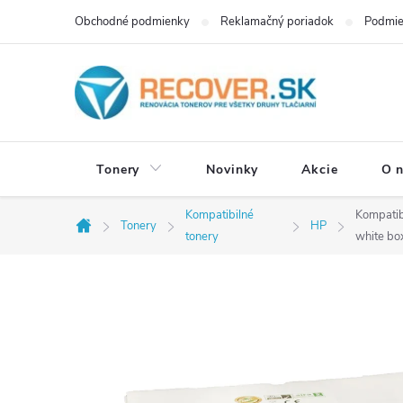
Prejsť
Obchodné podmienky
Reklamačný poriadok
Podmie
na
obsah
Tonery
Novinky
Akcie
O 
Kompatibilné
Kompatib
Tonery
HP
Domov
tonery
white bo