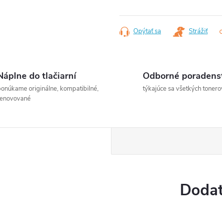
Jednotková
cena:
Opýtať sa
Strážiť
Náplne do tlačiarní
Odborné poradens
onúkame originálne, kompatibilné,
týkajúce sa všetkých tonero
renovované
Dodat