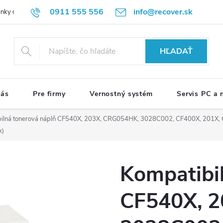
0911 555 556
info@recover.sk
nky ochrany osobných údajov
Formulár na odstúpenie od zmluvy
R
HĽADAŤ
nás
Pre firmy
Vernostný systém
Servis PC a
ilná tonerová náplň CF540X, 203X, CRG054HK, 3028C002, CF400X, 201X, C
x)
Kompatibi
CF540X, 