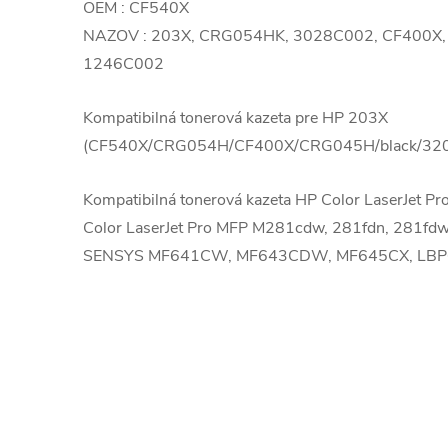
OEM : CF540X
NAZOV : 203X, CRG054HK, 3028C002, CF400X,
1246C002
Kompatibilná tonerová kazeta pre HP 203X
(CF540X/CRG054H/CF400X/CRG045H/black/3200)
Kompatibilná tonerová kazeta HP Color LaserJet 
Color LaserJet Pro MFP M281cdw, 281fdn, 281fdw
SENSYS MF641CW, MF643CDW, MF645CX, LB