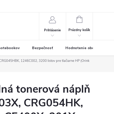
eklamačný formulár
Servis PC a notebookov
Vernostný systém
NÁKUPNÝ
KOŠÍK
Prázdny košík
Prihlásenie
 notebookov
Bezpečnosť
Hodnotenie obchodu
RG045HBK, 1246C002, 3200 listov pre tlačiarne HP (Orink
lná tonerová náplň
203X, CRG054HK,