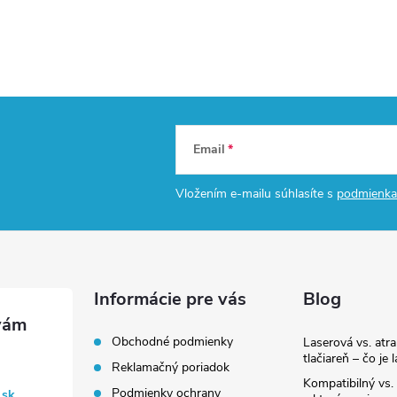
Email
Vložením e-mailu súhlasíte s
podmienka
Informácie pre vás
Blog
Obchodné podmienky
Laserová vs. atr
tlačiareň – čo je 
Reklamačný poriadok
Kompatibilný vs. 
Podmienky ochrany
.sk