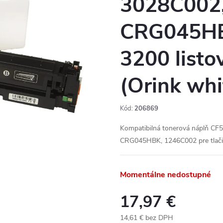
3028C002,
CRG045HB
3200 listo
(Orink whi
Kód:
206869
Kompatibilná tonerová náplň C
CRG045HBK, 1246C002 pre tlači
Momentálne nedostupné
17,97 €
14,61 € bez DPH