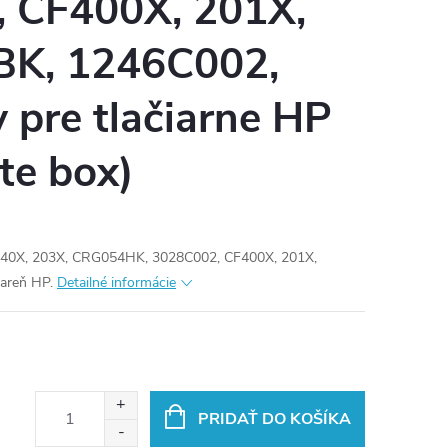
 CF400X, 201X,
K, 1246C002,
v pre tlačiarne HP
te box)
F540X, 203X, CRG054HK, 3028C002, CF400X, 201X,
areň HP.
Detailné informácie
PRIDAŤ DO KOŠÍKA