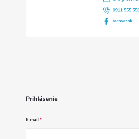
e
0911 555 55
recover.sk
Prihlásenie
E-mail