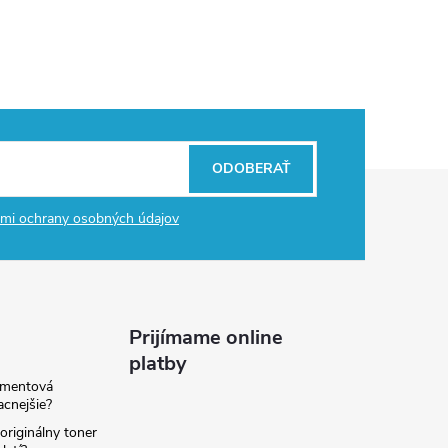
ODOBERAŤ
mi ochrany osobných údajov
Prijímame online
platby
amentová
lacnejšie?
originálny toner