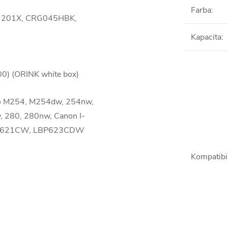
Farba
:
 201X, CRG045HBK,
Kapacita
:
 (ORINK white box)
Pro M254, M254dw, 254nw,
, 280, 280nw, Canon I-
P621CW, LBP623CDW
Kompatibil