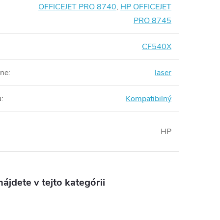
OFFICEJET PRO 8740
,
HP OFFICEJET
PRO 8745
CF540X
rne
:
laser
u
:
Kompatibilný
HP
ájdete v tejto kategórii