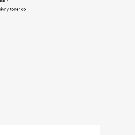
latí?
rávny toner do