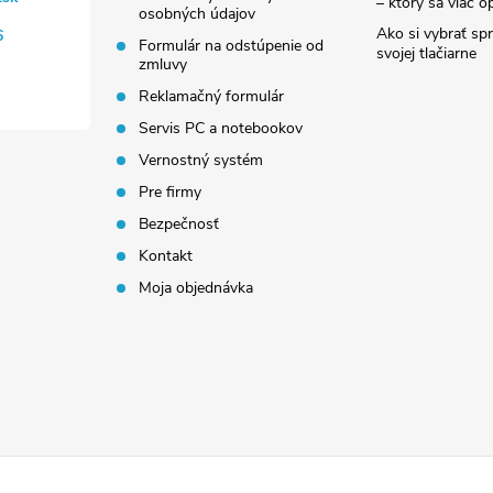
– ktorý sa viac op
osobných údajov
Ako si vybrať sp
6
Formulár na odstúpenie od
svojej tlačiarne
zmluvy
Reklamačný formulár
Servis PC a notebookov
Vernostný systém
Pre firmy
Bezpečnosť
Kontakt
Moja objednávka