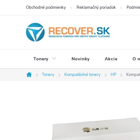
Prejsť
Obchodné podmienky
Reklamačný poriadok
Podmie
na
obsah
Tonery
Novinky
Akcie
O 
Tonery
Kompatibilné tonery
HP
Kompati
Domov