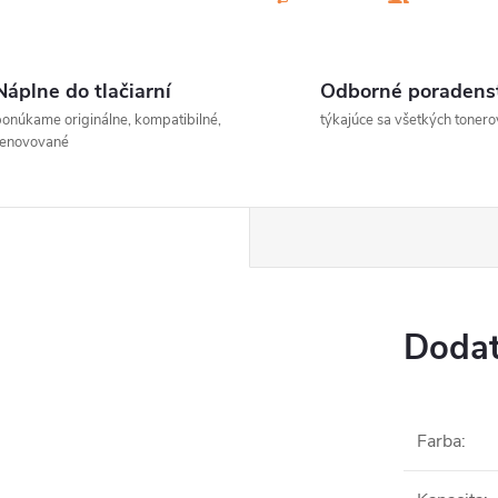
Náplne do tlačiarní
Odborné poradens
onúkame originálne, kompatibilné,
týkajúce sa všetkých tonero
renovované
Dodat
Farba
: