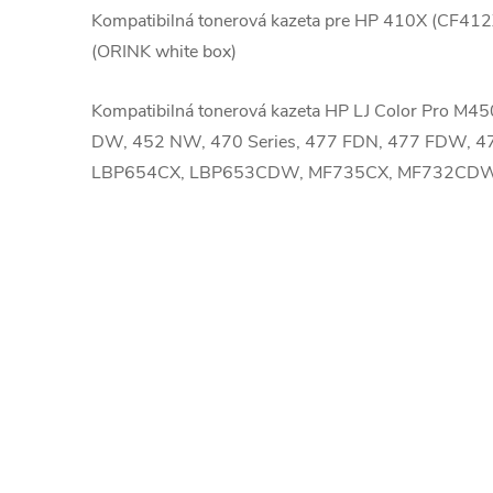
Kompatibilná tonerová kazeta pre HP 410X (CF4
(ORINK white box)
Kompatibilná tonerová kazeta HP LJ Color Pro M45
DW, 452 NW, 470 Series, 477 FDN, 477 FDW, 
LBP654CX, LBP653CDW, MF735CX, MF732CD