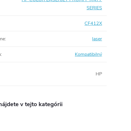
SERIES
CF412X
rne
:
laser
u
:
Kompatibilný
HP
ájdete v tejto kategórii