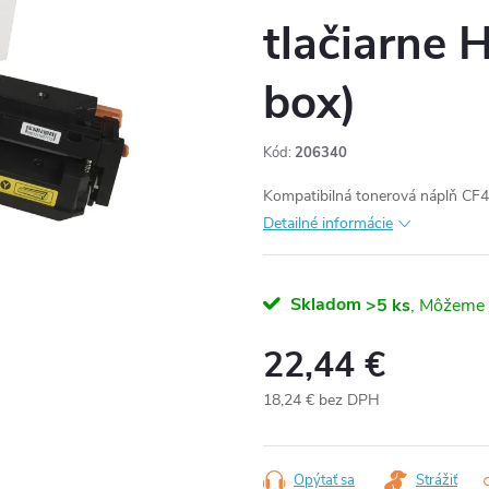
tlačiarne 
box)
Kód:
206340
Kompatibilná tonerová náplň CF
Detailné informácie
Skladom
>5 ks
22,44 €
18,24 € bez DPH
Jednotková
cena:
Opýtať sa
Strážiť