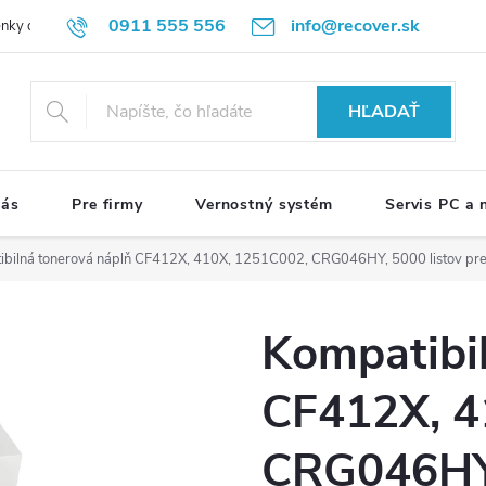
0911 555 556
info@recover.sk
nky ochrany osobných údajov
Formulár na odstúpenie od zmluvy
R
HĽADAŤ
nás
Pre firmy
Vernostný systém
Servis PC a
bilná tonerová náplň CF412X, 410X, 1251C002, CRG046HY, 5000 listov pre t
Kompatibi
CF412X, 4
CRG046HY,