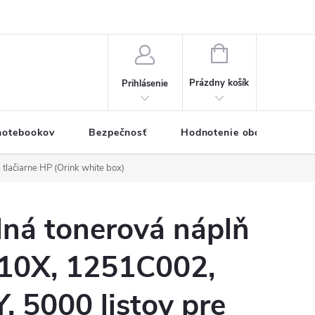
eklamačný formulár
Servis PC a notebookov
Vernostný systém
NÁKUPNÝ
KOŠÍK
Prázdny košík
Prihlásenie
 notebookov
Bezpečnosť
Hodnotenie obchodu
lačiarne HP (Orink white box)
lná tonerová náplň
10X, 1251C002,
 5000 listov pre