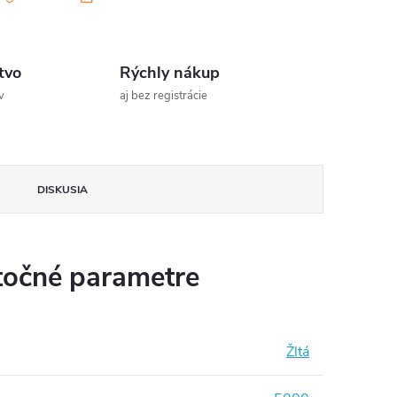
tvo
Rýchly nákup
v
aj bez registrácie
DISKUSIA
očné parametre
Žltá