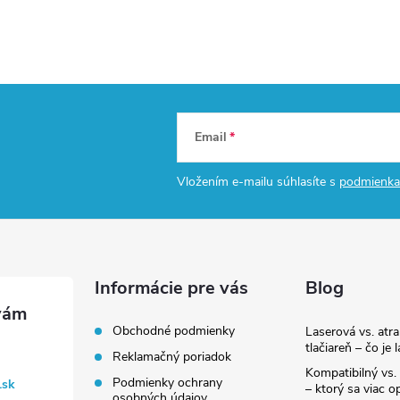
Email
Vložením e-mailu súhlasíte s
podmienka
Informácie pre vás
Blog
Obchodné podmienky
Laserová vs. atr
tlačiareň – čo je 
Reklamačný poriadok
Kompatibilný vs. 
Podmienky ochrany
.sk
– ktorý sa viac op
osobných údajov