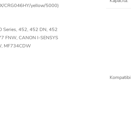
Kapacita
:
12X/CRG046HY/yellow/5000)
0 Series, 452, 452 DN, 452
477 FNW, CANON I-SENSYS
W, MF734CDW
Kompatibil