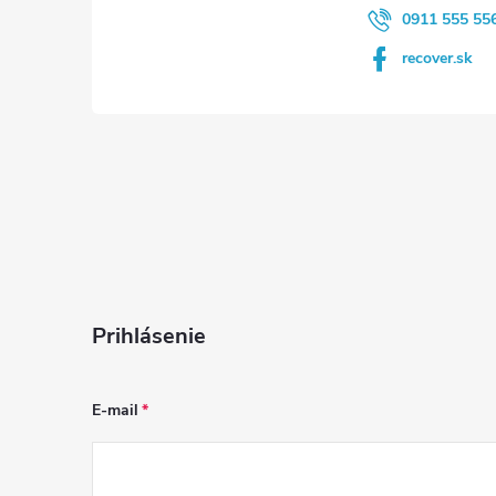
e
0911 555 55
recover.sk
Prihlásenie
E-mail