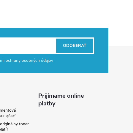
ODOBERAŤ
mi ochrany osobných údajov
Prijímame online
platby
amentová
lacnejšie?
originálny toner
latí?