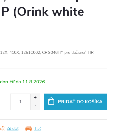
HP (Orink white
412X, 410X, 1251C002, CRG046HY pre tlačiareň HP.
11.8.2026
PRIDAŤ DO KOŠÍKA
Zdieľať
Tlač