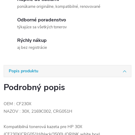
ponúkame originálne, kompatibilné, renovované
Odborné poradenstvo
týkajúce sa všetkých tonerov
Rýchly nákup
aj bez registrácie
Popis produktu
Podrobný popis
OEM : CF230X
NAZOV : 30X, 2169C002, CRG051H
Kompatibilná tonerová kazeta pre HP 30X
(CF230X/CRG051H/black/3500) (ORINK white box)