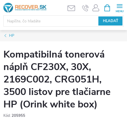
Prejsť
NÁKUPN
KOŠÍK
na
obsah
HĽADAŤ
HP
Kompatibilná tonerová
náplň CF230X, 30X,
2169C002, CRG051H,
3500 listov pre tlačiarne
HP (Orink white box)
Kód:
205955