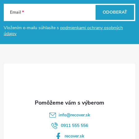
Z
Email
ODOBERAŤ
á
Vložením e-mailu súhlasíte s
podmienkami ochrany osobných
p
údajov
ä
t
i
e
info
@
recover.sk
0911 555 556
recover.sk