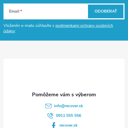
Z
Email
ODOBERAŤ
á
Vložením e-mailu súhlasíte s
podmienkami ochrany osobných
p
údajov
ä
t
i
e
info
@
recover.sk
0911 555 556
recover.sk