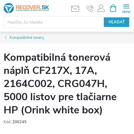
Prejsť
NÁKUPN
KOŠÍK
na
obsah
HĽADAŤ
Kompatibilné tonery
Kompatibilná tonerová
náplň CF217X, 17A,
2164C002, CRG047H,
5000 listov pre tlačiarne
HP (Orink white box)
Kód:
206245