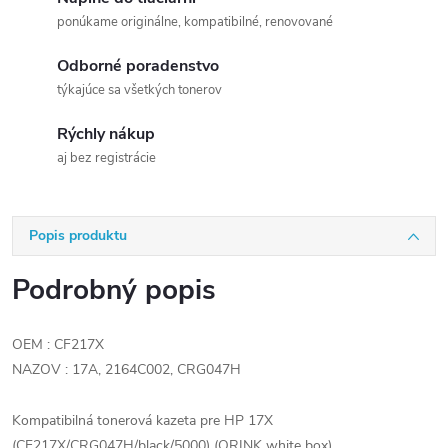
ponúkame originálne, kompatibilné, renovované
Odborné poradenstvo
týkajúce sa všetkých tonerov
Rýchly nákup
aj bez registrácie
Popis produktu
Podrobný popis
OEM : CF217X
NAZOV : 17A, 2164C002, CRG047H
Kompatibilná tonerová kazeta pre HP 17X
(CF217X/CRG047H/black/5000) (ORINK white box)