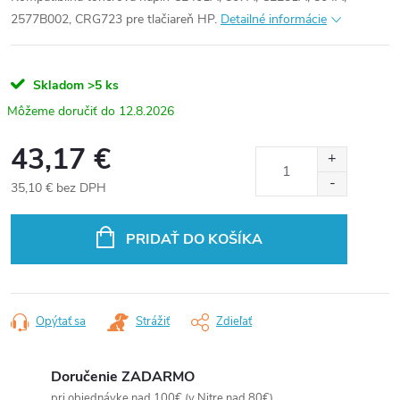
2577B002, CRG723 pre tlačiareň HP.
Detailné informácie
Skladom
>5 ks
12.8.2026
43,17 €
35,10 € bez DPH
Jednotková
cena:
PRIDAŤ DO KOŠÍKA
Opýtať sa
Strážiť
Zdieľať
Doručenie ZADARMO
pri objednávke nad 100€ (v Nitre nad 80€)