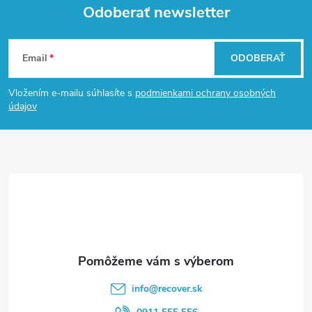
Odoberať newsletter
Z
Email
ODOBERAŤ
á
Vložením e-mailu súhlasíte s
podmienkami ochrany osobných
p
údajov
ä
t
i
e
info
@
recover.sk