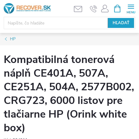
Prejsť
NÁKUPN
KOŠÍK
na
obsah
HĽADAŤ
HP
Kompatibilná tonerová
náplň CE401A, 507A,
CE251A, 504A, 2577B002,
CRG723, 6000 listov pre
tlačiarne HP (Orink white
box)