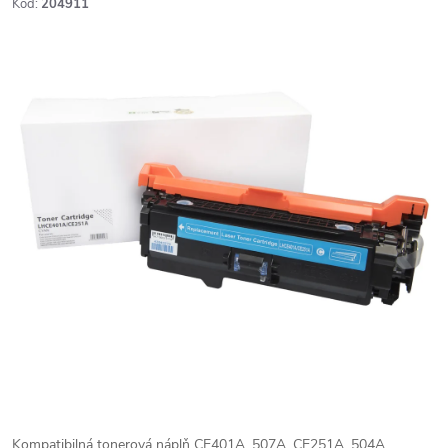
Kód:
204911
Kompatibilná tonerová náplň CE401A, 507A, CE251A, 504A,