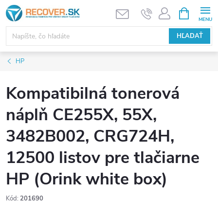
Prejsť
NÁKUPN
KOŠÍK
na
obsah
HĽADAŤ
HP
Kompatibilná tonerová
náplň CE255X, 55X,
3482B002, CRG724H,
12500 listov pre tlačiarne
HP (Orink white box)
Kód:
201690