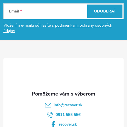
Z
Email
ODOBERAŤ
á
Vložením e-mailu súhlasíte s
podmienkami ochrany osobných
p
údajov
ä
t
i
e
info
@
recover.sk
0911 555 556
recover.sk