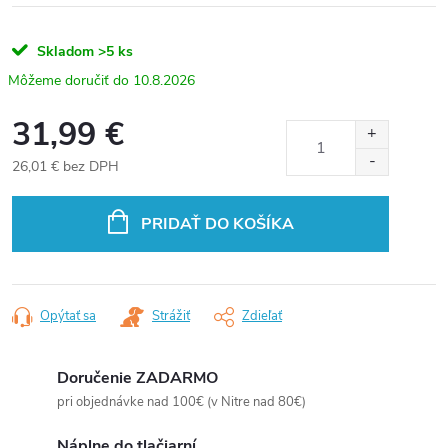
Skladom
>5 ks
10.8.2026
31,99 €
26,01 € bez DPH
Jednotková
cena:
PRIDAŤ DO KOŠÍKA
Opýtať sa
Strážiť
Zdieľať
Doručenie ZADARMO
pri objednávke nad 100€ (v Nitre nad 80€)
Náplne do tlačiarní