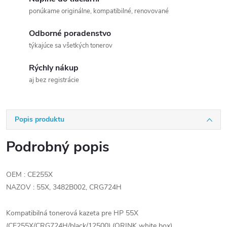
ponúkame originálne, kompatibilné, renovované
Odborné poradenstvo
týkajúce sa všetkých tonerov
Rýchly nákup
aj bez registrácie
Popis produktu
Podrobný popis
OEM : CE255X
NAZOV : 55X, 3482B002, CRG724H
Kompatibilná tonerová kazeta pre HP 55X
(CE255X/CRG724H/black/12500) (ORINK white box)