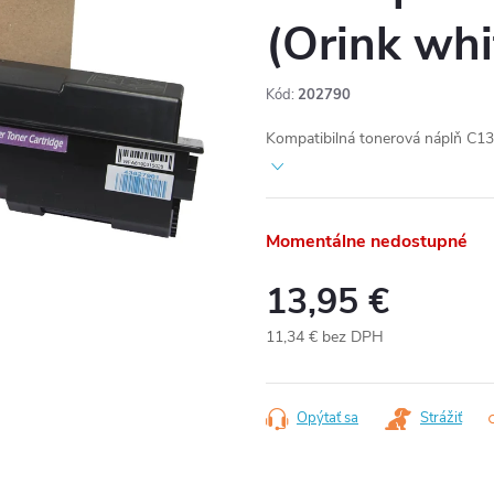
(Orink whi
Kód:
202790
Kompatibilná tonerová náplň C1
Momentálne nedostupné
13,95 €
11,34 € bez DPH
Jednotková
cena:
Opýtať sa
Strážiť