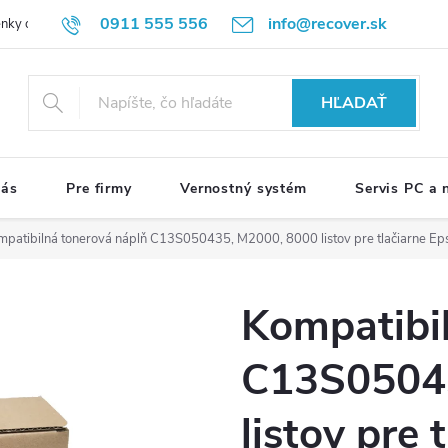
0911 555 556
info@recover.sk
nky ochrany osobných údajov
Formulár na odstúpenie od zmluvy
R
HĽADAŤ
nás
Pre firmy
Vernostný systém
Servis PC a
mpatibilná tonerová náplň C13S050435, M2000, 8000 listov pre tlačiarne Eps
Kompatibi
C13S0504
listov pre 