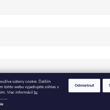
oužíva súbory cookie. Ďalším
Odmietnuť
m tohto webu vyjadrujete súhlas s
ním. Viac informácií
tu
.
ie