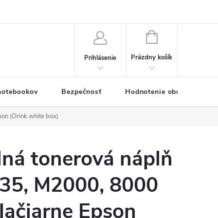
eklamačný formulár
Servis PC a notebookov
Vernostný systém
NÁKUPNÝ
KOŠÍK
Prázdny košík
Prihlásenie
 notebookov
Bezpečnosť
Hodnotenie obchodu
on (Orink white box)
lná tonerová náplň
35, M2000, 8000
tlačiarne Epson