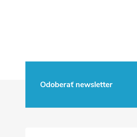
Z
Odoberať newsletter
á
p
ä