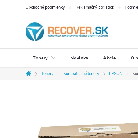
Prejsť
Obchodné podmienky
Reklamačný poriadok
Podmie
na
obsah
Tonery
Novinky
Akcie
O 
Tonery
Kompatibilné tonery
EPSON
Ko
Domov