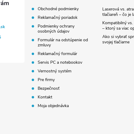
Obchodné podmienky
Laserová vs. atr
tlačiareň – čo je 
Reklamačný poriadok
Kompatibilný vs. 
Podmienky ochrany
.sk
– ktorý sa viac op
osobných údajov
Ako si vybrať sp
6
Formulár na odstúpenie od
svojej tlačiarne
zmluvy
Reklamačný formulár
Servis PC a notebookov
Vernostný systém
Pre firmy
Bezpečnosť
Kontakt
Moja objednávka