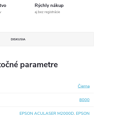
tvo
Rýchly nákup
v
aj bez registrácie
DISKUSIA
očné parametre
Čierna
8000
EPSON ACULASER M2000D
,
EPSON