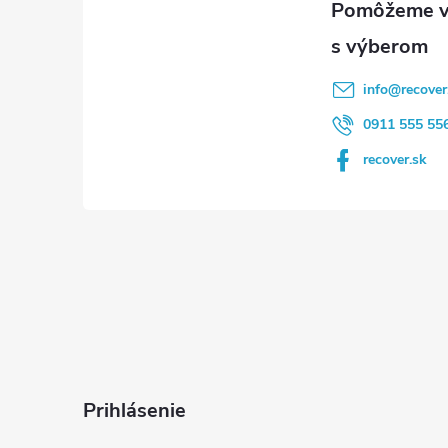
t
i
info
@
recover
e
0911 555 55
recover.sk
Prihlásenie