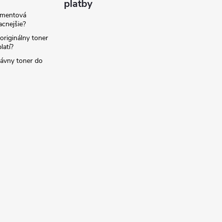
platby
amentová
lacnejšie?
originálny toner
latí?
rávny toner do