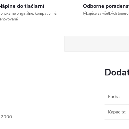
Náplne do tlačiarní
Odborné poradens
onúkame originálne, kompatibilné,
týkajúce sa všetkých tonero
renovované
Dodat
Farba
:
Kapacita
:
 M2000